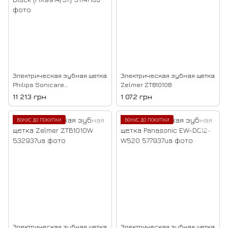
Электрическая зубная щетка
Электрическая зубная щетка
Philips Sonicare
Zelmer ZTB1010B
DiamondClean 9000 White &
11 213 грн
1 072 грн
Black (HX9914/57)
БОНУС ДО ПОКУПКИ
БОНУС ДО ПОКУПКИ
Электрическая зубная щетка
Электрическая зубная щетка