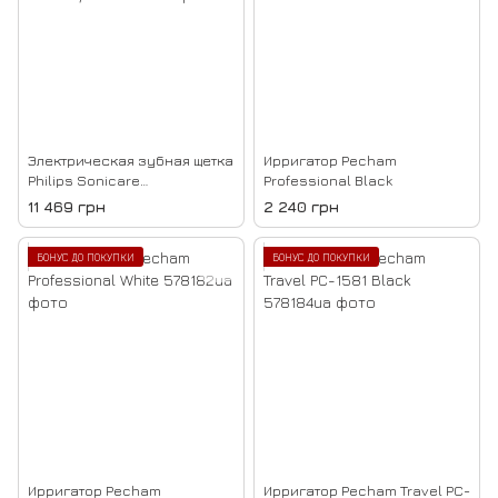
Электрическая зубная щетка
Ирригатор Pecham
Philips Sonicare
Professional Black
DiamondClean 9000 White
11 469 грн
2 240 грн
HX9911/19
БОНУС ДО ПОКУПКИ
БОНУС ДО ПОКУПКИ
Ирригатор Pecham
Ирригатор Pecham Travel PC-