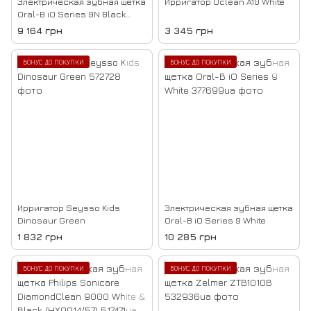
Электрическая зубная щетка
Ирригатор Oclean A10 White
Oral-B iO Series 9N Black
Onyx
9 164 грн
3 345 грн
БОНУС ДО ПОКУПКИ
БОНУС ДО ПОКУПКИ
Ирригатор Seysso Kids
Электрическая зубная щетка
Dinosaur Green
Oral-B iO Series 9 White
1 832 грн
10 285 грн
БОНУС ДО ПОКУПКИ
БОНУС ДО ПОКУПКИ