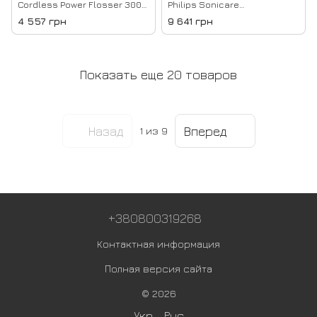
Cordless Power Flosser 3000
Philips Sonicare
Black HX3826/33
DiamondClean 9000
4 557 грн
9 641 грн
HX9911/88
Показать еще 20 товаров
Назад
Вперед
1
из 9
+380800319268
Контактная информация
Полная версия сайта
© 2026
Укр
Рус