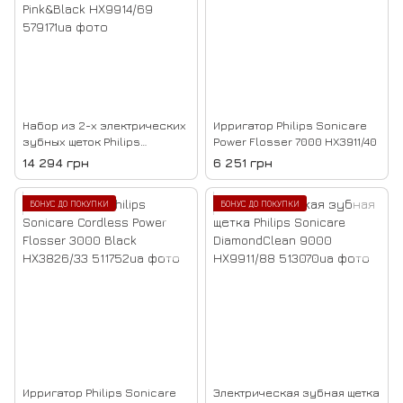
Набор из 2-х электрических
Ирригатор Philips Sonicare
зубных щеток Philips
Power Flosser 7000 HX3911/40
Sonicare DiamondClean
14 294 грн
6 251 грн
9000 Pink&Black HX9914/69
БОНУС ДО ПОКУПКИ
БОНУС ДО ПОКУПКИ
Ирригатор Philips Sonicare
Электрическая зубная щетка