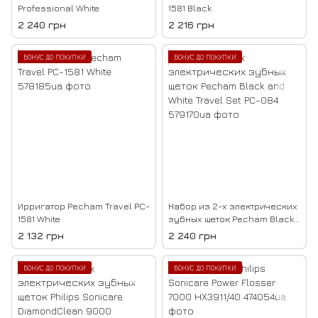
Professional White
1581 Black
2 240 грн
2 216 грн
БОНУС ДО ПОКУПКИ
БОНУС ДО ПОКУПКИ
Ирригатор Pecham Travel PC-
Набор из 2-х электрических
1581 White
зубных щеток Pecham Black
and White Travel Set PC-084
2 132 грн
2 240 грн
БОНУС ДО ПОКУПКИ
БОНУС ДО ПОКУПКИ