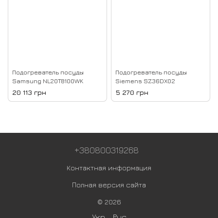
Подогреватель посуды
Подогреватель посуды
Samsung NL20T8100WK
Siemens SZ36DX02
20 113 грн
5 270 грн
+380800319268
Контактная информация
Полная версия сайта
© 2026
Укр
Рус