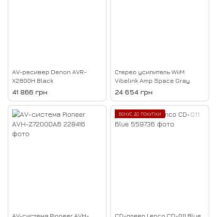
AV-ресивер Denon AVR-
Стерео усилитель WiiM
X2800H Black
Vibelink Amp Space Gray
41 866 грн
24 654 грн
БОНУС ДО ПОКУПКИ
AV-система Pioneer AVH-
CD-плеер Lenco CD-011 Blue