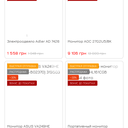
1
Электроодеяло Adler AD 7426
Монитор AOC 27G2U5/BK
1 558 грн
9 106 грн
1 948 грн
13 009 грн
БЫСТРАЯ ОТПРАВКА
БЫСТРАЯ ОТПРАВКА
РАСПРОДАЖА
РАСПРОДАЖА
−30%
−30%
БОНУС ДО ПОКУПКИ
БОНУС ДО ПОКУПКИ
Монитор ASUS VA249HE
Портативный монитор