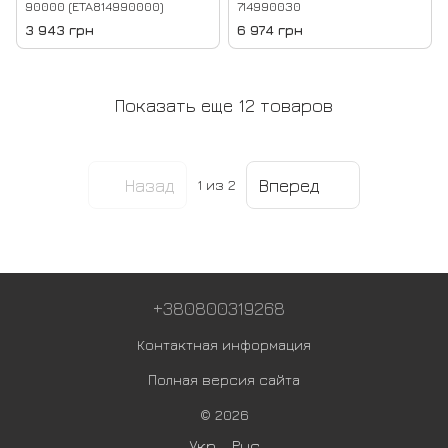
90000 (ETA814990000)
714990030
3 943 грн
6 974 грн
Показать еще 12 товаров
Назад
Вперед
1
из 2
+380800319268
Контактная информация
Полная версия сайта
© 2026
Укр
Рус