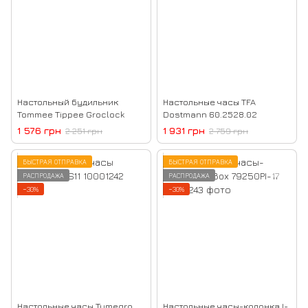
Настольный будильник
Настольные часы TFA
Tommee Tippee Groclock
Dostmann 60.2528.02
1 576 грн
1 931 грн
2 251 грн
2 759 грн
БЫСТРАЯ ОТПРАВКА
БЫСТРАЯ ОТПРАВКА
РАСПРОДАЖА
РАСПРОДАЖА
−30%
−30%
Настольные часы Tymegro
Настольные часы-колонка I-