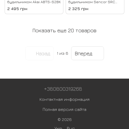
будильником Akai ABTS-S2BK
будильником Sencor SRC
330 GN
2 495 грн
2 325 грн
Показать еще 20 товаров
Назад
Вперед
1
из 6
+380800319268
Контактная информация
Полная версия сайта
© 2026
Укр
Рус