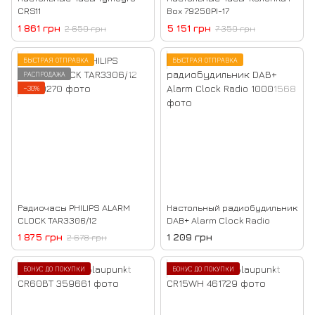
CRS11
Box 79250PI-17
1 861 грн
5 151 грн
2 659 грн
7 359 грн
БЫСТРАЯ ОТПРАВКА
БЫСТРАЯ ОТПРАВКА
РАСПРОДАЖА
−30%
Радиочасы PHILIPS ALARM
Настольный радиобудильник
CLOCK TAR3306/12
DAB+ Alarm Clock Radio
1 875 грн
1 209 грн
2 678 грн
БОНУС ДО ПОКУПКИ
БОНУС ДО ПОКУПКИ