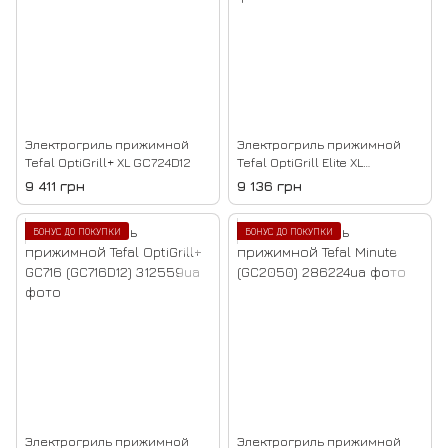
Электрогриль прижимной
Электрогриль прижимной
Tefal OptiGrill+ XL GC724D12
Tefal OptiGrill Elite XL
GC760D30
9 411 грн
9 136 грн
БОНУС ДО ПОКУПКИ
БОНУС ДО ПОКУПКИ
Электрогриль прижимной
Электрогриль прижимной