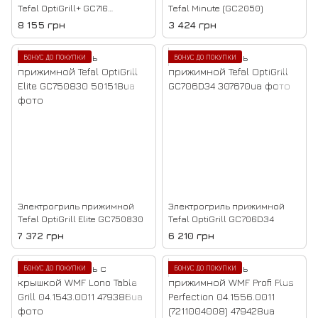
Tefal OptiGrill+ GC716
Tefal Minute (GC2050)
(GC716D12)
8 155 грн
3 424 грн
БОНУС ДО ПОКУПКИ
БОНУС ДО ПОКУПКИ
Электрогриль прижимной
Электрогриль прижимной
Tefal OptiGrill Elite GC750830
Tefal OptiGrill GC706D34
7 372 грн
6 210 грн
БОНУС ДО ПОКУПКИ
БОНУС ДО ПОКУПКИ