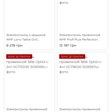
Электрогриль с крышкой
Электрогриль прижимной
WMF Lono Table Grill
WMF Profi Plus Perfection
04.1543.0011
04.1556.0011 (7211004008)
9 219 грн
12 197 грн
БОНУС ДО ПОКУПКИ
БОНУС ДО ПОКУПКИ
Электрогриль прижимной
Электрогриль прижимной