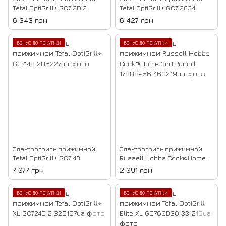
Tefal OptiGrill+ GC712D12
Tefal OptiGrill+ GC712834
6 343 грн
6 427 грн
БОНУС ДО ПОКУПКИ
БОНУС ДО ПОКУПКИ
Электрогриль прижимной
Электрогриль прижимной
Tefal OptiGrill+ GC7148
Russell Hobbs Cook@Home
3in1 Paninil 17888-56
7 077 грн
2 091 грн
БОНУС ДО ПОКУПКИ
БОНУС ДО ПОКУПКИ