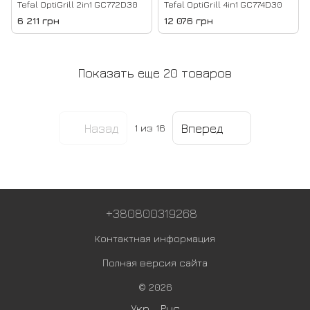
Tefal OptiGrill 2in1 GC772D30
Tefal OptiGrill 4in1 GC774D30
6 211 грн
12 076 грн
Показать еще 20 товаров
Назад
Вперед
1
из 16
+380800319268
Контактная информация
Полная версия сайта
© 2026
Укр
Рус