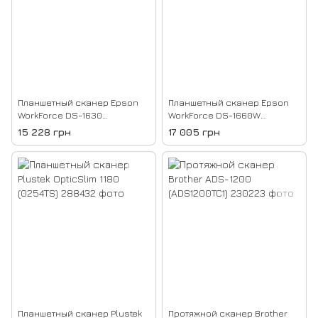
Планшетный сканер Epson
Планшетный сканер Epson
WorkForce DS-1630
WorkForce DS-1660W
(B11B239401)
(B11B244401)
15 228 грн
17 005 грн
Планшетный сканер Plustek
Протяжной сканер Brother