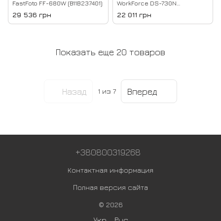
FastFoto FF-680W (B11B237401)
WorkForce DS-730N
(B11B259401)
29 536 грн
22 011 грн
Показать еще 20 товаров
Назад
Вперед
1
из 7
+380800319268
Контактная информация
Полная версия сайта
© 2026
Укр
Рус