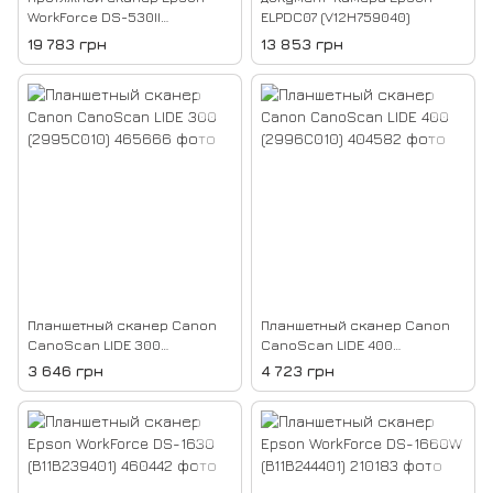
WorkForce DS-530II
ELPDC07 (V12H759040)
(B11B261401)
19 783 грн
13 853 грн
Планшетный сканер Canon
Планшетный сканер Canon
CanoScan LIDE 300
CanoScan LIDE 400
(2995C010)
(2996C010)
3 646 грн
4 723 грн