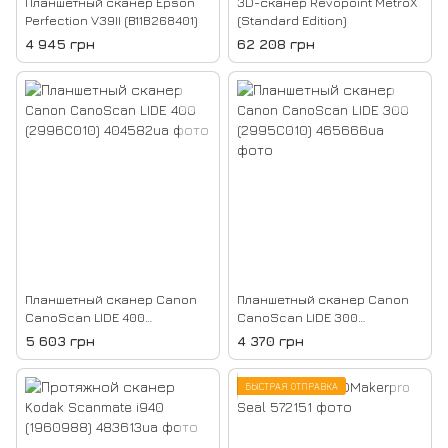
Планшетный сканер Epson
3D-сканер Revopoint MetroX
Perfection V39II (B11B268401)
(Standard Edition)
4 945 грн
62 208 грн
Планшетный сканер Canon
Планшетный сканер Canon
CanoScan LIDE 400
CanoScan LIDE 300
(2996C010)
(2995C010)
5 603 грн
4 370 грн
БЫСТРАЯ ОТПРАВКА