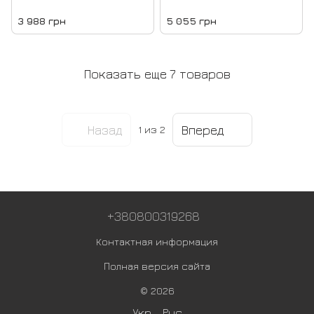
3 988 грн
5 055 грн
Показать еще 7 товаров
Назад
Вперед
1
из 2
+380800319268
Контактная информация
Полная версия сайта
© 2026
Укр
Рус