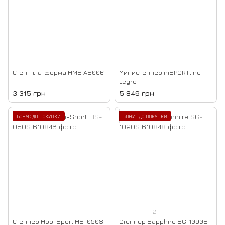
Степ-платформа HMS AS006
Министеппер inSPORTline
Legro
3 315 грн
5 846 грн
БОНУС ДО ПОКУПКИ
БОНУС ДО ПОКУПКИ
2
Степпер Hop-Sport HS-050S
Степпер Sapphire SG-1090S