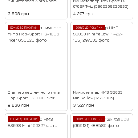
Министеппер Zipro Roam
Министеппер Trex Sport TX-
070SP Twiz (5902308235632)
3 808 грн
4 207 грн
БОНУС ДО ПОКУПКИ
БОНУС ДО ПОКУПКИ
Степпер лестничного типа
Министеппер HMS S3033
Hop-Sport HS-100B Piker
Mini Yellow (17-22-105)
9 236 грн
3 527 грн
БОНУС ДО ПОКУПКИ
БОНУС ДО ПОКУПКИ