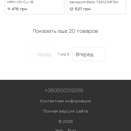
MPM-131-CJ-18
камерой Beko TSE1234FSN
11 476 грн
12 527 грн
Показать еще 20 товаров
Назад
Вперед
1
из 4
+380800319268
Контактная информация
Полная версия сайта
© 2026
Укр
Рус