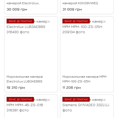
камерой Electrolux
камерой KGN39VWEQ
LNT7ME34G1
30 009 грн
31 009 грн
БОНУС ДО ПОКУПКИ
БОНУС ДО ПОКУПКИ
Морозильная камера
Морозильная камера MPM
Electrolux LUB3AE88S
MPM-100-ZS-05H
19 310 грн
11 206 грн
БОНУС ДО ПОКУПКИ
БОНУС ДО ПОКУПКИ