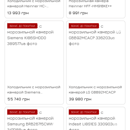
Холодильник с морозильной
Морозильная камера
камерой Heinner HC-
Heinner HFF-HM91BKE++
HM262E++
13 993 грн
8 991 грн
БОНУС ДО ПОКУПКИ
БОНУС ДО ПОКУПКИ
Холодильник с морозильной
Холодильник с морозильной
камерой Siemens
камерой LG GBB92MCACP
KI86SHDD0
55 740 грн
39 980 грн
БОНУС ДО ПОКУПКИ
БОНУС ДО ПОКУПКИ