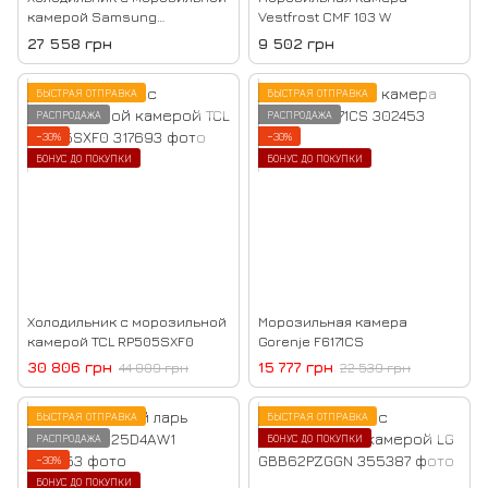
камерой Samsung
Vestfrost CMF 103 W
RB34C672EWW
27 558 грн
9 502 грн
БЫСТРАЯ ОТПРАВКА
БЫСТРАЯ ОТПРАВКА
РАСПРОДАЖА
РАСПРОДАЖА
−30%
−30%
БОНУС ДО ПОКУПКИ
БОНУС ДО ПОКУПКИ
Холодильник с морозильной
Морозильная камера
камерой TCL RP505SXF0
Gorenje F6171CS
30 806 грн
15 777 грн
44 009 грн
22 539 грн
БЫСТРАЯ ОТПРАВКА
БЫСТРАЯ ОТПРАВКА
РАСПРОДАЖА
БОНУС ДО ПОКУПКИ
−30%
БОНУС ДО ПОКУПКИ