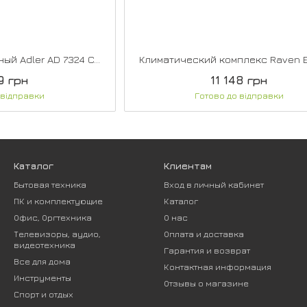
Вентилятор настольный Adler AD 7324 Copper
Климатический комплекс Raven 
9 грн
11 148 грн
 відправки
Готово до відправки
Каталог
Клиентам
Бытовая техника
Вход в личный кабинет
ПК и комплектующие
Каталог
Офис, Оргтехника
О нас
Телевизоры, аудио,
Оплата и доставка
видеотехника
Гарантия и возврат
Все для дома
Контактная информация
Инструменты
Отзывы о магазине
Спорт и отдых