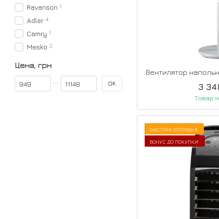
1
Ravanson
4
Adler
1
Camry
2
Mesko
Цена, грн
Вентилятор напольн
От Цена, грн
До Цена, грн
OK
3 34
Товар н
БЫСТРАЯ ОТПРАВКА
БОНУС ДО ПОКУПКИ