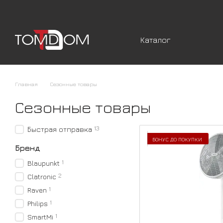
Перейти к основному контенту
Каталог
Главная
Сезонные товары
Сезонные товары
13
Быстрая отправка
БОНУС ДО ПОКУПКИ
Бренд
1
Blaupunkt
2
Clatronic
1
Raven
1
Philips
1
SmartMi