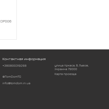
EOP006
Контактная информация
+380800319268
улица Аркаса, 8, Львов,
Украина 79000
Карта проезда
@TomDomTG
info@tomdom.in.ua