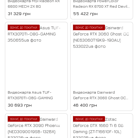
Видеокарта MSI Radeon RX
Видеокарта PowerColor
6600 MECH 2X 8G
Radeon RX 6700 XT Red Devil
12GB (AXRX 6700XT 12GBD6-
31 329 грн
55 422 грн
3DHE/OC)
БОНУС ДО ПОКУПКИ
БОНУС ДО ПОКУПКИ
Видеокарта Asus TUF-
Видеокарта Gainward
RTX3070TI-O8G-GAMING
GeForce RTX 3060 Ghost OC
(NE63060T19K9-190AU)
30 693 грн
46 400 грн
БОНУС ДО ПОКУПКИ
БОНУС ДО ПОКУПКИ