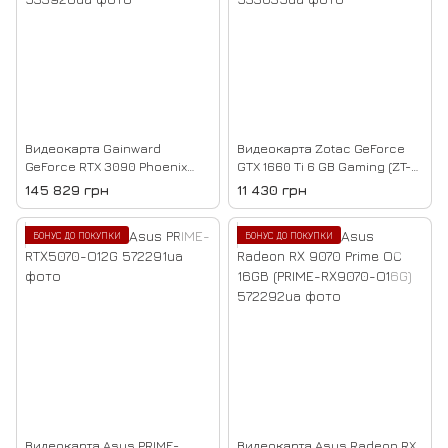
Видеокарта Gainward
Видеокарта Zotac GeForce
GeForce RTX 3090 Phoenix
GTX 1660 Ti 6 GB Gaming (ZT-
(NED3090019SB-132BX)
T16610F-10L)
145 829 грн
11 430 грн
БОНУС ДО ПОКУПКИ
БОНУС ДО ПОКУПКИ
Видеокарта Asus PRIME-
Видеокарта Asus Radeon RX