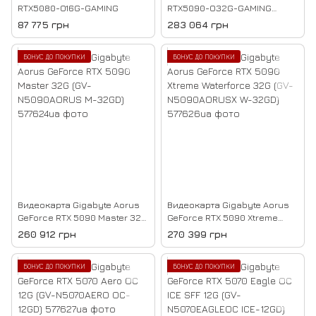
RTX5080-O16G-GAMING
RTX5090-O32G-GAMING
(90YV0LY0-M0NA00)
87 775 грн
283 064 грн
БОНУС ДО ПОКУПКИ
БОНУС ДО ПОКУПКИ
Видеокарта Gigabyte Aorus
Видеокарта Gigabyte Aorus
GeForce RTX 5090 Master 32G
GeForce RTX 5090 Xtreme
(GV-N5090AORUS M-32GD)
Waterforce 32G (GV-
260 912 грн
270 399 грн
N5090AORUSX W-32GD)
БОНУС ДО ПОКУПКИ
БОНУС ДО ПОКУПКИ