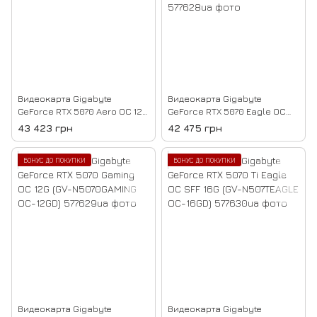
Видеокарта Gigabyte
Видеокарта Gigabyte
GeForce RTX 5070 Aero OC 12G
GeForce RTX 5070 Eagle OC
(GV-N5070AERO OC-12GD)
ICE SFF 12G (GV-
43 423 грн
42 475 грн
N5070EAGLEOC ICE-12GD)
БОНУС ДО ПОКУПКИ
БОНУС ДО ПОКУПКИ
Видеокарта Gigabyte
Видеокарта Gigabyte