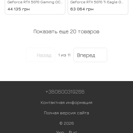
GeForce RTX 5070 Gaming OC
GeForce RTX 5070 Ti Eagle OC
12G (GV-N5070GAMING OC-
SFF 16G (GV-N507TEAGLE OC-
44 135 грн
63 064 грн
12GD)
16GD)
Показать еще 20 товаров
Назад
Вперед
1
из 11
+380800319268
Контактная информация
Полная версия сайта
© 2026
Укр
Рус