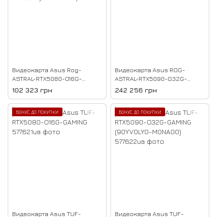
Видеокарта Asus Rog-
Видеокарта Asus ROG-
ASTRAL-RTX5080-O16G-
ASTRAL-RTX5090-O32G-
GAMING (90YV0LV0-M0NA00)
Gaming
102 323 грн
242 256 грн
БОНУС ДО ПОКУПКИ
БОНУС ДО ПОКУПКИ
Видеокарта Asus TUF-
Видеокарта Asus TUF-