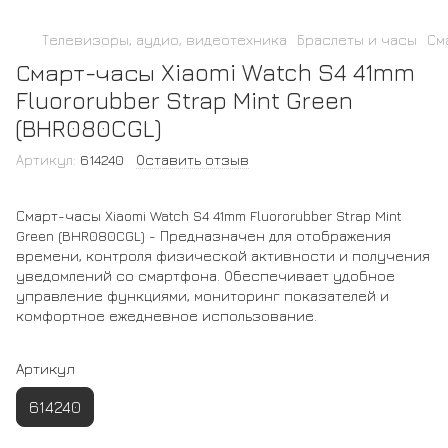
Телевизоры, аудио, видеотехника
Браслеты и часы
См
Смарт-часы Xiaomi Watch S4 41mm
Fluororubber Strap Mint Green
(BHR080CGL)
Артикул:
614240
Оставить отзыв
Смарт-часы Xiaomi Watch S4 41mm Fluororubber Strap Mint
Green (BHR080CGL) - Предназначен для отображения
времени, контроля физической активности и получения
уведомлений со смартфона. Обеспечивает удобное
управление функциями, мониторинг показателей и
комфортное ежедневное использование.
Артикул
614240