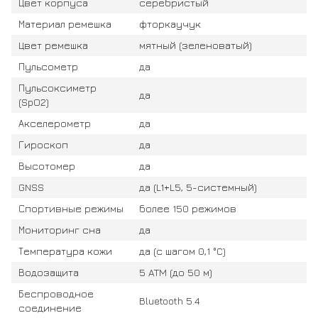
Цвет корпуса
серебристый
Материал ремешка
фторкаучук
Цвет ремешка
мятный (зеленоватый)
Пульсометр
да
Пульсоксиметр
да
(SpO2)
Акселерометр
да
Гироскоп
да
Высотомер
да
GNSS
да (L1+L5, 5-системный)
Спортивные режимы
более 150 режимов
Мониторинг сна
да
Температура кожи
да (с шагом 0,1 °C)
Водозащита
5 ATM (до 50 м)
Беспроводное
Bluetooth 5.4
соединение