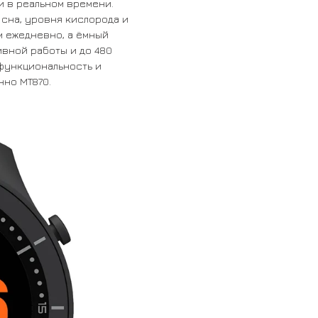
и в реальном времени.
сна, уровня кислорода и
м ежедневно, а ёмный
ивной работы и до 480
 функциональность и
но MT870.