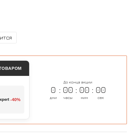
вится
 ТОВАРОМ
До конца акции
0
00
00
00
дни
часы
мин
сек
xpert
-40%