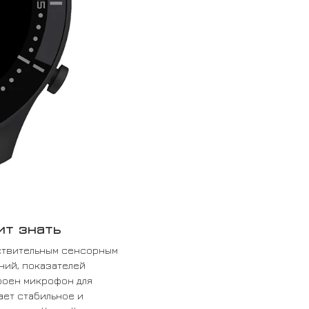
ит знать
увствительным сенсорным
ний, показателей
роен микрофон для
ает стабильное и