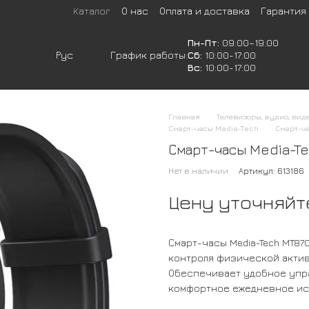
Каталог
О нас
Оплата и доставка
Гарантия
Пн-Пт:
09:00–19:00
Рус
График работы:
Сб:
10:00-17:00
Вс:
10:00-17:00
Главная
Телевизоры, аудио, вид
Смарт-часы Media-Tech
Смарт-ч
Смарт-часы Media-Te
Нет в наличии
Артикул: 613186
Цену уточняйт
Смарт-часы Media-Tech MT87
контроля физической актив
Обеспечивает удобное упр
комфортное ежедневное ис