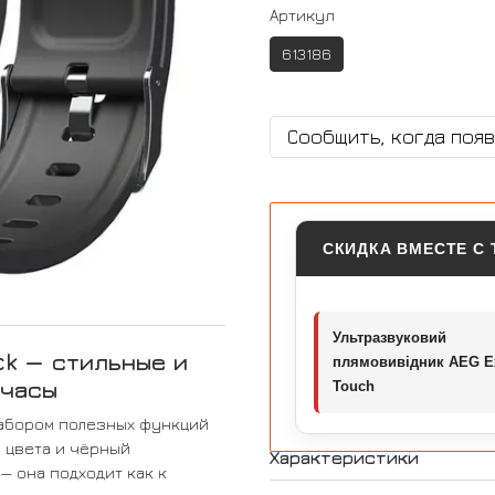
Артикул
613186
Сообщить, когда поя
СКИДКА ВМЕСТЕ С
Ультразвуковий
ck — стильные и
плямовивідник AEG E
 часы
Touch
набором полезных функций
 цвета и чёрный
Характеристики
— она подходит как к