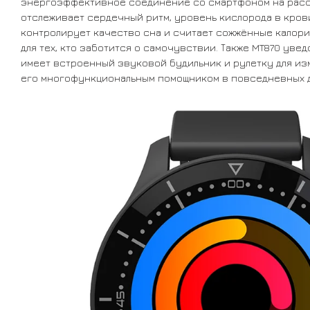
энергоэффективное соединение со смартфоном на расс
отслеживает сердечный ритм, уровень кислорода в кров
контролирует качество сна и считает сожжённые калор
для тех, кто заботится о самочувствии. Также MT870 увед
имеет встроенный звуковой будильник и рулетку для изм
его многофункциональным помощником в повседневных д