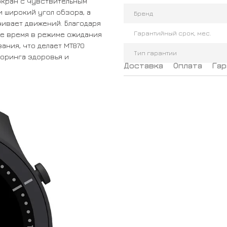
‑экран с чувствительным
 широкий угол обзора, а
Бренд
чивает движений. Благодаря
Гарантийный срок, мес.
ое время в режиме ожидания
ания, что делает MT870
Тип гарантии
оринга здоровья и
Доставка
Оплата
Гар