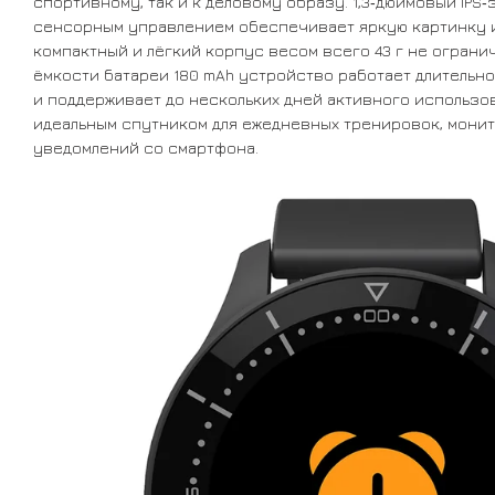
спортивному, так и к деловому образу. 1,3‑дюймовый IPS
сенсорным управлением обеспечивает яркую картинку и
компактный и лёгкий корпус весом всего 43 г не ограни
ёмкости батареи 180 mAh устройство работает длительн
и поддерживает до нескольких дней активного использов
идеальным спутником для ежедневных тренировок, монит
уведомлений со смартфона.