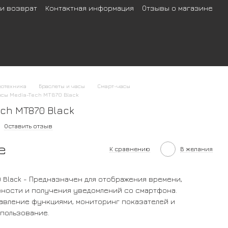
 и возврат
Контактная информация
Отзывы о магазине
еотехника
Браслеты и часы
Смарт-часы
асы Media-Tech MT870 Black
ch MT870 Black
Оставить отзыв
е
К сравнению
В желания
0 Black - Предназначен для отображения времени,
ности и получения уведомлений со смартфона.
авление функциями, мониторинг показателей и
пользование.