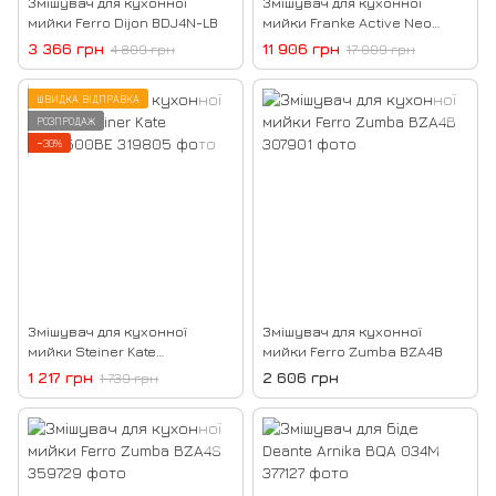
Змішувач для кухонної
Змішувач для кухонної
мийки Ferro Dijon BDJ4N-LB
мийки Franke Active Neo
Super Metallic 115.0554.088
3 366 грн
11 906 грн
4 809 грн
17 009 грн
ШВИДКА ВІДПРАВКА
РОЗПРОДАЖ
−30%
Змішувач для кухонної
Змішувач для кухонної
мийки Steiner Kate
мийки Ferro Zumba BZA4B
3623500BE
1 217 грн
2 606 грн
1 739 грн