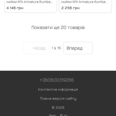
мийки KFA Armatura Rumba
мийки KFA Armatura Rumba
6553-915-00
6553-915-63
4 146 грн
2 256 грн
Показати ще 20 товарів
Назад
Вперед
1
з 15
+380800319268
Контактна інформація
Повна версія сайту
© 2026
Укр
Рус