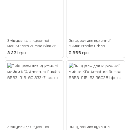
Змішувач для кухонної
Змішувач для кухонної
мийки Ferro Zumba Slim 2F
мийки Franke Urban
BZA43S
115.0595.091
3 221 грн
9 855 грн
Змішувач для кухонної
Змішувач для кухонної