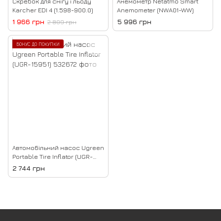
Скребок для снігу і льоду
Анемометр Netatmo Smart
Karcher EDI 4 (1.598-900.0)
Anemometer (NWA01-WW)
1 966 грн
5 996 грн
2 809 грн
БОНУС ДО ПОКУПКИ
Автомобільний насос Ugreen
Portable Tire Inflator (UGR-
15951)
2 744 грн