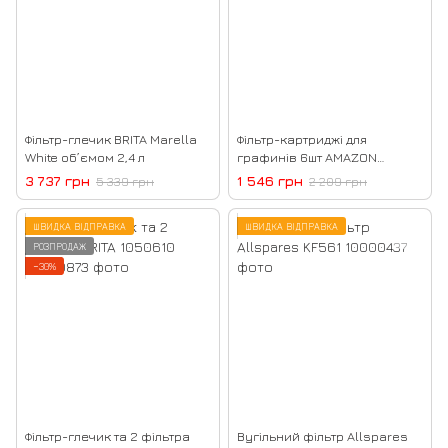
Фільтр-глечик BRITA Marella
Фільтр-картриджі для
White об’ємом 2,4 л
графинів 6шт AMAZON
BASICS AMWTFLTC6
3 737 грн
1 546 грн
5 339 грн
2 209 грн
ШВИДКА ВІДПРАВКА
ШВИДКА ВІДПРАВКА
РОЗПРОДАЖ
−30%
Фільтр-глечик та 2 фільтра
Вугільний фільтр Allspares