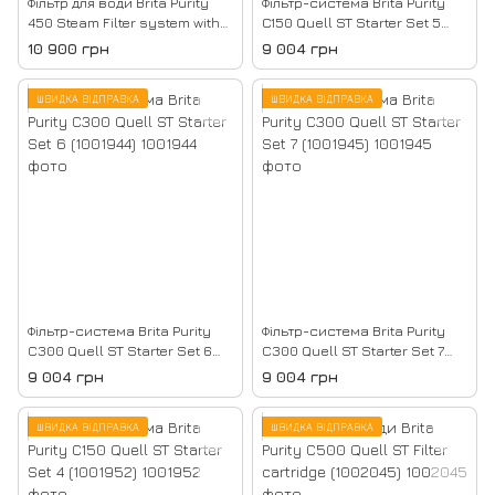
Фільтр для води Brita Purity
Фільтр-система Brita Purity
450 Steam Filter system with
C150 Quell ST Starter Set 5
filter cartridge (1000654)
(1001943)
10 900 грн
9 004 грн
ШВИДКА ВІДПРАВКА
ШВИДКА ВІДПРАВКА
Фільтр-система Brita Purity
Фільтр-система Brita Purity
C300 Quell ST Starter Set 6
C300 Quell ST Starter Set 7
(1001944)
(1001945)
9 004 грн
9 004 грн
ШВИДКА ВІДПРАВКА
ШВИДКА ВІДПРАВКА