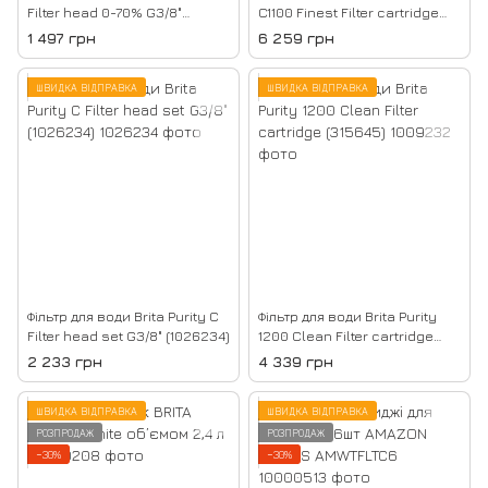
Filter head 0-70% G3/8"
C1100 Finest Filter cartridge
(1013637)
(1017518)
1 497 грн
6 259 грн
ШВИДКА ВІДПРАВКА
ШВИДКА ВІДПРАВКА
Фільтр для води Brita Purity C
Фільтр для води Brita Purity
Filter head set G3/8" (1026234)
1200 Clean Filter cartridge
(315645)
2 233 грн
4 339 грн
ШВИДКА ВІДПРАВКА
ШВИДКА ВІДПРАВКА
РОЗПРОДАЖ
РОЗПРОДАЖ
−30%
−30%