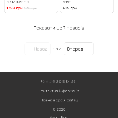
BRITA 1050610
KF561
1 199 грн
409 грн
1 713 грн
Показати ще 7 товарів
Назад
Вперед
1
з 2
+380800319268
Контактна інформація
Повна версія сайту
© 2026
Укр
Рус