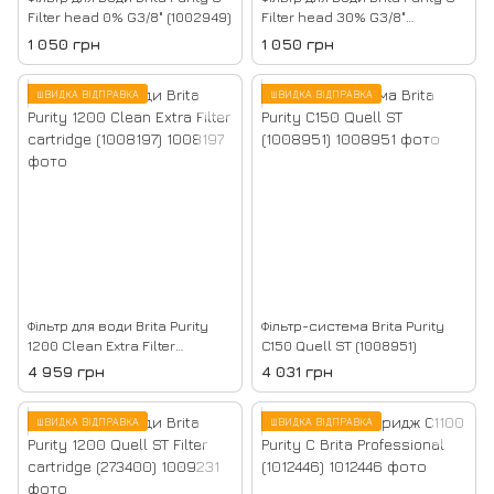
Filter head 0% G3/8" (1002949)
Filter head 30% G3/8"
(1002952)
1 050 грн
1 050 грн
ШВИДКА ВІДПРАВКА
ШВИДКА ВІДПРАВКА
Фільтр для води Brita Purity
Фільтр-система Brita Purity
1200 Clean Extra Filter
C150 Quell ST (1008951)
cartridge (1008197)
4 959 грн
4 031 грн
ШВИДКА ВІДПРАВКА
ШВИДКА ВІДПРАВКА