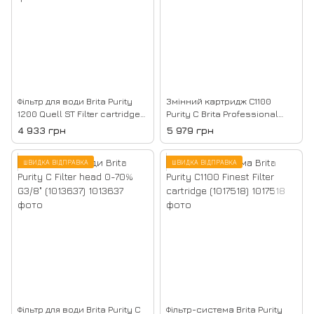
Фільтр для води Brita Purity
Змінний картридж C1100
1200 Quell ST Filter cartridge
Purity C Brita Professional
(273400)
(1012446)
4 933 грн
5 979 грн
ШВИДКА ВІДПРАВКА
ШВИДКА ВІДПРАВКА
Фільтр для води Brita Purity C
Фільтр-система Brita Purity