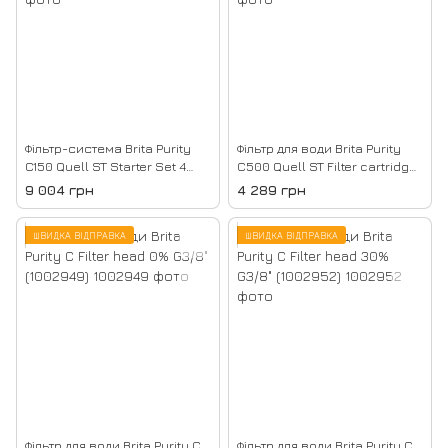
Фільтр-система Brita Purity
Фільтр для води Brita Purity
C150 Quell ST Starter Set 4
C500 Quell ST Filter cartridge
(1001952)
(1002045)
9 004 грн
4 289 грн
ШВИДКА ВІДПРАВКА
ШВИДКА ВІДПРАВКА
Фільтр для води Brita Purity C
Фільтр для води Brita Purity C