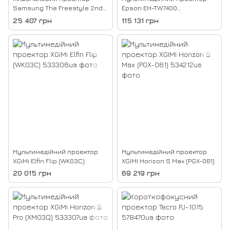
Samsung The Freestyle 2nd
Epson EH-TW7400
Gen (SP-LFF3CL)
(V11H932040)
25 407 грн
115 131 грн
Мультимедійний проектор
Мультимедійний проектор
XGiMi Elfin Flip (WK03C)
XGIMI Horizon S Max (PGX-061)
20 015 грн
69 219 грн