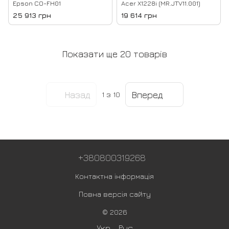
Epson CO-FH01
Acer X1228i (MR.JTV11.001)
25 913 грн
19 614 грн
Показати ще 20 товарів
Назад
Вперед
1
з 10
+380800319268
Контактна інформація
Повна версія сайту
© 2026
Укр
Рус