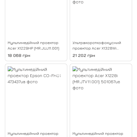
Мультимедійний проектор
Ультракороткофокусний
Acer X1229HP (MR.JUJ11.001)
проектор Acer X1328Wi
(MR.JTW11.001)
18 068 грн
21 202 грн
Мультимедійний проектор
Мультимедійний проектор