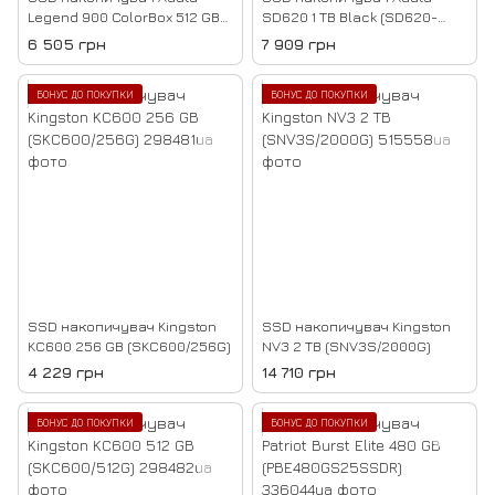
Legend 900 ColorBox 512 GB
SD620 1 TB Black (SD620-
(SLEG-900-512GCS)
1TCBK)
6 505 грн
7 909 грн
БОНУС ДО ПОКУПКИ
БОНУС ДО ПОКУПКИ
SSD накопичувач Kingston
SSD накопичувач Kingston
KC600 256 GB (SKC600/256G)
NV3 2 TB (SNV3S/2000G)
4 229 грн
14 710 грн
БОНУС ДО ПОКУПКИ
БОНУС ДО ПОКУПКИ