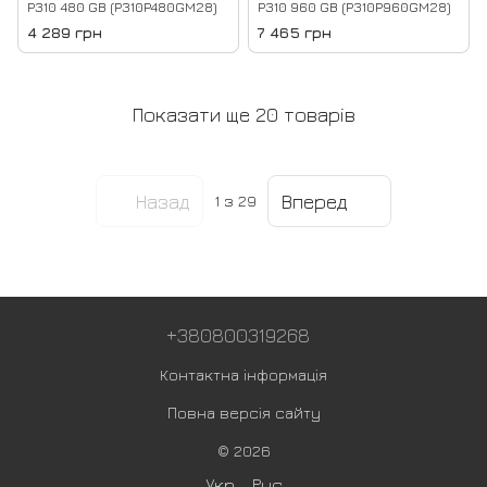
P310 480 GB (P310P480GM28)
P310 960 GB (P310P960GM28)
4 289 грн
7 465 грн
Показати ще 20 товарів
Назад
Вперед
1
з 29
+380800319268
Контактна інформація
Повна версія сайту
© 2026
Укр
Рус