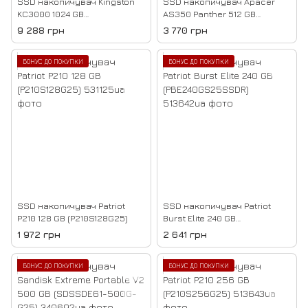
SSD накопичувач Kingston
SSD накопичувач Apacer
KC3000 1024 GB
AS350 Panther 512 GB
(SKC3000S/1024G)
(AP512GAS350-1)
9 288 грн
3 770 грн
БОНУС ДО ПОКУПКИ
БОНУС ДО ПОКУПКИ
SSD накопичувач Patriot
SSD накопичувач Patriot
P210 128 GB (P210S128G25)
Burst Elite 240 GB
(PBE240GS25SSDR)
1 972 грн
2 641 грн
БОНУС ДО ПОКУПКИ
БОНУС ДО ПОКУПКИ