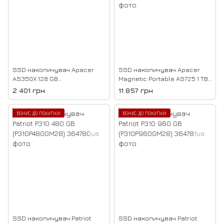
SSD накопичувач Apacer
SSD накопичувач Apacer
AS350X 128 GB
Magnetic Portable AS725 1 TB
(AP128GAS350XR-1)
Black (AP1TBAS725B-1)
2 401 грн
11 857 грн
БОНУС ДО ПОКУПКИ
БОНУС ДО ПОКУПКИ
SSD накопичувач Patriot
SSD накопичувач Patriot