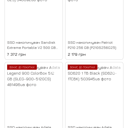
SSD накопичувач Sandisk
SSD накопичувач Patriot
Extreme Portable V2 500 GB
P210 256 GB (P210S256G25)
(SDSSDE61-500G-G25)
7 372 грн
2 179 грн
БОНУС ДО ПОКУПКИ
БОНУС ДО ПОКУПКИ
SSD накопичувач Adata
SSD накопичувач Adata