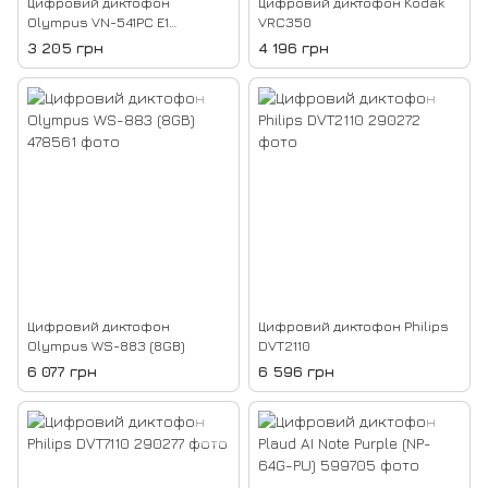
Цифровий диктофон
Цифровий диктофон Kodak
Olympus VN-541PC E1
VRC350
(V405281BE000)
3 205 грн
4 196 грн
Цифровий диктофон
Цифровий диктофон Philips
Olympus WS-883 (8GB)
DVT2110
6 077 грн
6 596 грн