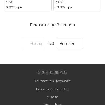
F1-LP
H3-VR
6 605 грн
13 367 грн
Показати ще 3 товара
Назад
Вперед
1
з 2
+380800319268
Контактна інформація
Повна версія сайту
© 2026
Укр
Рус