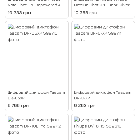
Note ChatGPT Empowered AI
NotePin ChatGPT Lunar Silver
Voice Recorder Silver (NB-
(NP-64G-SI, PN0200-SI)
10 233 грн
10 368 грн
100-SI)
Цифровий диктофон Tascam
Цифровий диктофон Tascam
DR-05XP
DR-07XP
6 766 грн
9 262 грн