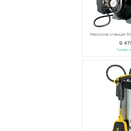
Насосна станція S
9 47
Товар н