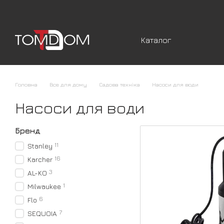
Перейти к основному контенту
Каталог
Головна
Все для дому
Садова техніка
Насоси для води
Насоси для води
Бренд
11
Stanley
16
Karcher
3
AL-KO
1
Milwaukee
6
Flo
7
SEQUOIA