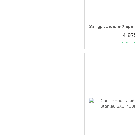
4 97
Товар н