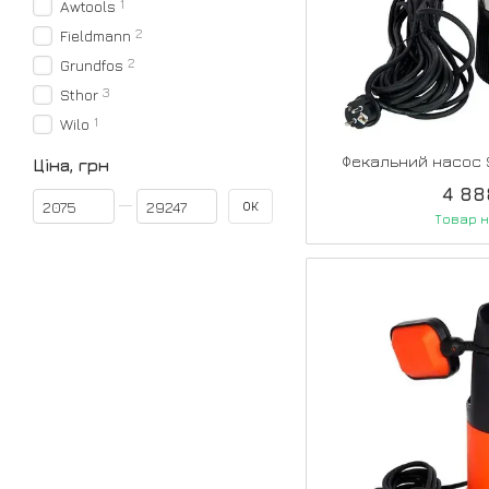
1
Awtools
2
Fieldmann
2
Grundfos
3
Sthor
1
Wilo
Фекальний насос 
Ціна, грн
4 88
Від Ціна, грн
До Ціна, грн
ОК
Товар н