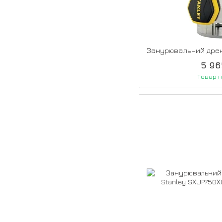
5 96
Товар н