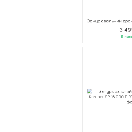
3 49
В ная