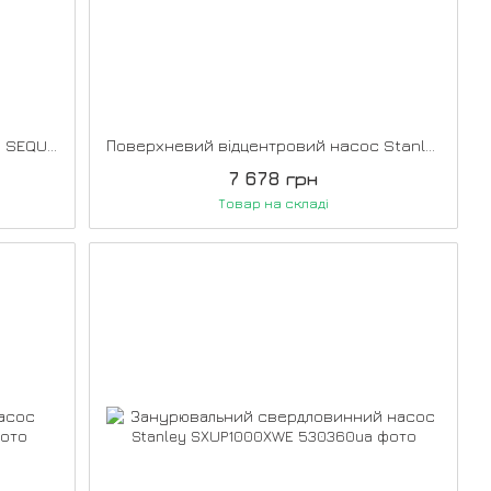
Занурювальний дренажний насос SEQUOIA SSP750D
Поверхневий відцентровий насос Stanley SXGP1300XFE
7 678 грн
Товар на складі