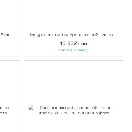
Поверхневий відцентровий насос Stanley SXGP900XFE
Занурювальний свердловинний насос Stanley SXUP1000XWE
10 832 грн
Товар на складі