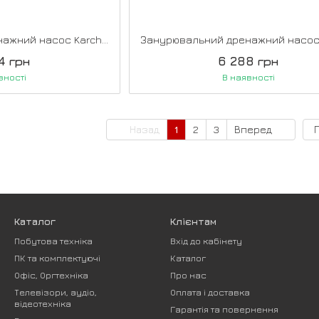
Занурювальний дренажний насос Karcher SP 16.000 DIRT (1.645-830.0)
4 грн
6 288 грн
вності
В наявності
Назад
1
2
3
Вперед
Каталог
Клієнтам
Побутова техніка
Вхід до кабінету
ПК та комплектуючі
Каталог
Офіс, Оргтехніка
Про нас
Телевізори, аудіо,
Оплата і доставка
відеотехніка
Гарантія та повернення