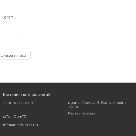
Занурювальний дренажний насос Karcher SP 22.000 Dirt (1.645-850.0)
Показати всі
Контактна інформація
+380800319268
вулиця Аркаса, 8, Львів, Україна
79000
Карта проезда
@TomDomTG
info@tomdom.in.ua