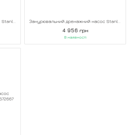
Занурювальний дренажний насос Stanley SXUP750PTE
Занурювальний дренажний насос Stanley SXUP750XCE
4 956 грн
В наявності