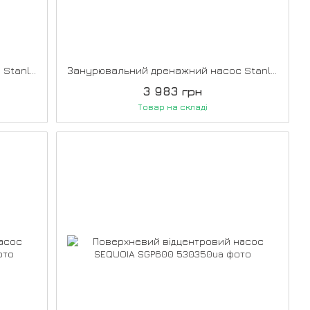
Занурювальний дренажний насос Stanley SXUP400PCE
Занурювальний дренажний насос Stanley SXUP750PTE
3 983 грн
Товар на складі