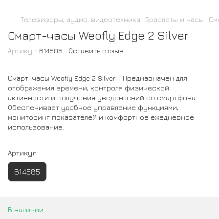
Телевизоры, аудио, видеотехника
Браслеты и часы
См
Смарт-часы Weofly Edge 2 Silver
Артикул:
614585
Оставить отзыв
Смарт-часы Weofly Edge 2 Silver - Предназначен для
отображения времени, контроля физической
активности и получения уведомлений со смартфона.
Обеспечивает удобное управление функциями,
мониторинг показателей и комфортное ежедневное
использование.
Артикул
614585
В наличии