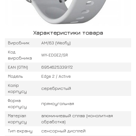
Характеристики товара
Виробник
AM/63 (Weofly)
Код
WY-EDGE2/SR
виробника
EAN (GTIN)
6954625339172
Модель
Edge 2 / Active
Колір
серебристый
корпусу
Форма
прямоугольная
корпусу
Матеріал
алюминиевый сплав (монолитная
корпусу
обработка)
Тип екрану
сенсорный дисплей