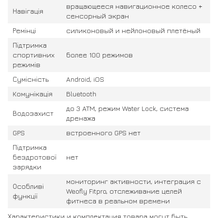
вращающееся навигационное колесо +
Навігація
сенсорный экран
Ремінці
силиконовый и нейлоновый плетёный
Підтримка
спортивних
более 100 режимов
режимів
Сумісність
Android, iOS
Комунікація
Bluetooth
до 3 ATM, режим Water Lock, система
Водозахист
дренажа
GPS
встроенного GPS нет
Підтримка
бездротової
нет
зарядки
мониторинг активности, интеграция с
Особливі
Weofly Fitpro, отслеживание целей
функції
фитнеса в реальном времени
Характеристики и комплектация товара могут быть