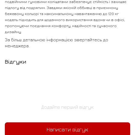
подвійними гумовими коліщатами забезпечує стійкість і захищає
підлогу від подряпин. Завдяки якісній оббивці в приємному
бежевому кольорі та максимальному навантаженню до 120 кг
модель підходить для щоденного використання вдома чи в офісі,
пропонуючи поєднання комфорту, надійності та сучасного
дизайну.
За більш детальною інформацією звертайтесь до
менеджера.
Відгуки
Додайте перший відгук
Написати відгук