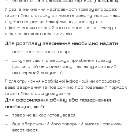
Онлайн-оплата банківською карткою (
monobank
).
У разі виникнення несправності товару впродовж
гарантійного строку ви можете звернутися до нашої
служби підтримки. Наші фахівці допоможуть з
оформленням гарантійного звернення та нададуть
інформацію щодо подальших дій.
Для розгляду звернення необхідно надати:
опис несправності товару;
документ, що підтверджує придбання товару
(фіскальний чек, видаткову накладну або інший
підтвердний документ).
Після отримання необхідної інформації ми опрацюємо
ваше звернення та повідомимо про подальший порядок
гарантійного обслуговування.
Для оформлення обміну або повернення
необхідно, щоб:
товар не використовувався;
був збережений його товарний вигляд і споживчі
властивості;