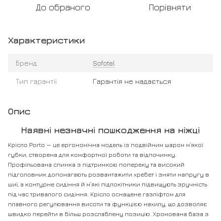
До обраного
Порівняти
Характеристики
Бренд
Sofotel
Тип гарантії
Гарантія не надається
Опис
Наявні незначні пошкодження на ніжці
Крісло Porto — це ергономічна модель із подвійним шаром м’якої
губки, створена для комфортної роботи та відпочинку.
Профільована спинка з підтримкою попереку та високий
підголовник допомагають розвантажити хребет і зняти напругу в
шиї, а контурне сидіння й м’які підлокітники підвищують зручність
під час тривалого сидіння. Крісло оснащене газліфтом для
плавного регулювання висоти та функцією нахилу, що дозволяє
швидко перейти в більш розслаблену позицію. Хромована база з