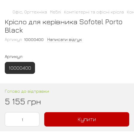
Офіс, Оргтехніка
Меблі
Комп'ютерні та офісні крісла
Ком
Крісло для керівника Sofotel Porto
Black
Артикул:
10000400
Написати відгук
Артикул
10000400
Готово до відправки
5 155 грн
Купити