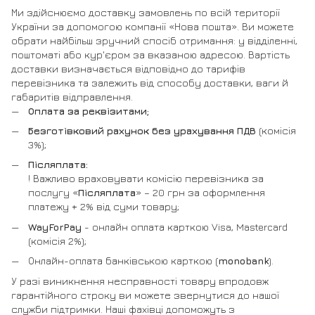
Ми здійснюємо доставку замовлень по всій території
України за допомогою компанії «Нова пошта». Ви можете
обрати найбільш зручний спосіб отримання: у відділенні,
поштоматі або кур'єром за вказаною адресою. Вартість
доставки визначається відповідно до тарифів
перевізника та залежить від способу доставки, ваги й
габаритів відправлення.
Оплата за реквізитами;
Безготівковий рахунок без урахування ПДВ
(комісія
3%);
Післяплата:
! Важливо враховувати комісію перевізника за
послугу «
Післяплата
» – 20 грн за оформлення
платежу + 2% від суми товару;
WayForPay
- онлайн оплата карткою Visa, Mastercard
(комісія 2%);
Онлайн-оплата банківською карткою (
monobank
).
У разі виникнення несправності товару впродовж
гарантійного строку ви можете звернутися до нашої
служби підтримки. Наші фахівці допоможуть з