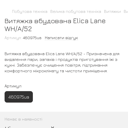
Побутова техніка
Велика побутова техніка
Витяжки
Ви
Витяжка вбудована Elica Lane
WH/A/52
Артикул:
460975ua
Написати відгук
Витяжка вбудована Elica Lane WH/A/52 - Призначена для
видалення пари, запахів і продуктів приготування їжі з
кухні. Забезпечує очищення повітря, підтримання
комфортного мікроклімату та чистоти приміщення.
Артикул
460975ua
Немає в наявності