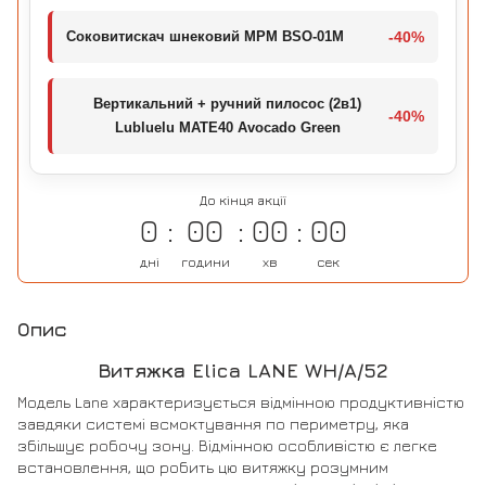
Соковитискач шнековий MPM BSO-01M
-40%
Вертикальний + ручний пилосос (2в1)
-40%
Lubluelu MATE40 Avocado Green
До кінця акції
0
00
00
00
дні
години
хв
сек
Опис
Витяжка Elica LANE WH/A/52
Модель Lane характеризується відмінною продуктивністю
завдяки системі всмоктування по периметру, яка
збільшує робочу зону. Відмінною особливістю є легке
встановлення, що робить цю витяжку розумним