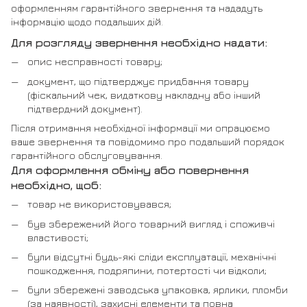
оформленням гарантійного звернення та нададуть
інформацію щодо подальших дій.
Для розгляду звернення необхідно надати:
опис несправності товару;
документ, що підтверджує придбання товару
(фіскальний чек, видаткову накладну або інший
підтвердний документ).
Після отримання необхідної інформації ми опрацюємо
ваше звернення та повідомимо про подальший порядок
гарантійного обслуговування.
Для оформлення обміну або повернення
необхідно, щоб:
товар не використовувався;
був збережений його товарний вигляд і споживчі
властивості;
були відсутні будь-які сліди експлуатації, механічні
пошкодження, подряпини, потертості чи відколи;
були збережені заводська упаковка, ярлики, пломби
(за наявності), захисні елементи та повна