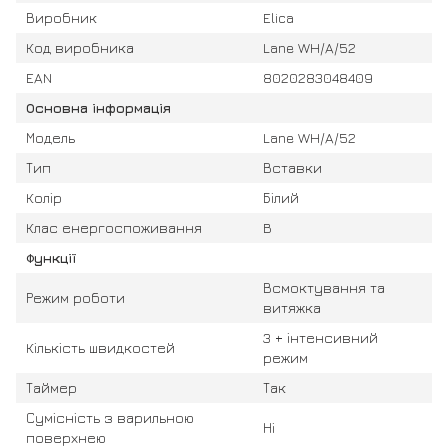
Виробник
Elica
Код виробника
Lane WH/A/52
EAN
8020283048409
Основна інформація
Модель
Lane WH/A/52
Тип
Вставки
Колір
Білий
Клас енергоспоживання
B
Функції
Всмоктування та
Режим роботи
витяжка
3 + інтенсивний
Кількість швидкостей
режим
Таймер
Так
Сумісність з варильною
Ні
поверхнею