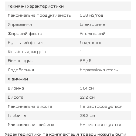
Технічні характеристики
Максимальна продуктивність
550 м3/год
Управління
Електронне
Жировий фільтр
Алюмінієвий
Вугільний фільтр
Додатково
Кількість двигунів
1
Рівень шуму
65 дБ
Оздоблення
Нержавіюча сталь
Фізичний
Ширина
51,4 см
Висота
32.2 см
Максимальна висота
Не застосовується
Глибина
28.2 см
Максимальна глибина
Не застосовується
Характеристики та комплектація товару можуть бути