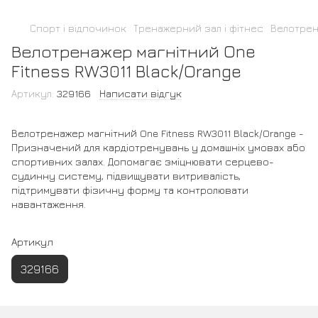
Спорт і відпочинок
Тренажерний зал і фітнес
Велотре
Велотренажер магнітний One
Fitness RW3011 Black/Orange
Артикул:
329166
Написати відгук
Велотренажер магнітний One Fitness RW3011 Black/Orange -
Призначений для кардіотренувань у домашніх умовах або
спортивних залах. Допомагає зміцнювати серцево-
судинну систему, підвищувати витривалість,
підтримувати фізичну форму та контролювати
навантаження.
Артикул
329166