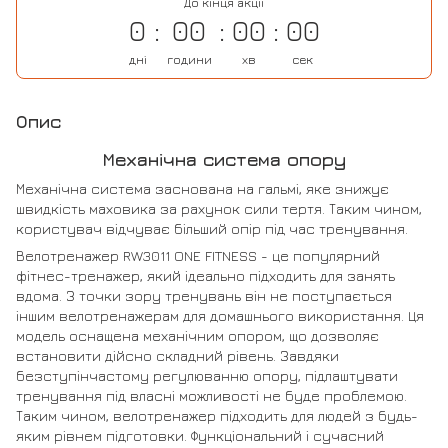
До кінця акції
0
00
00
00
дні
години
хв
сек
Опис
Механічна система опору
Механічна система заснована на гальмі, яке знижує
швидкість маховика за рахунок сили тертя. Таким чином,
користувач відчуває більший опір під час тренування.
Велотренажер RW3011 ONE FITNESS - це популярний
фітнес-тренажер, який ідеально підходить для занять
вдома. З точки зору тренувань він не поступається
іншим велотренажерам для домашнього використання. Ця
модель оснащена механічним опором, що дозволяє
встановити дійсно складний рівень. Завдяки
безступінчастому регулюванню опору, підлаштувати
тренування під власні можливості не буде проблемою.
Таким чином, велотренажер підходить для людей з будь-
яким рівнем підготовки. Функціональний і сучасний