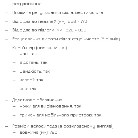
регулювання
Площина регулювання сідла: вертикальна
Від сідла до педалей (мм): 550 - 770
Від сідла до підлоги (мм): 620 - 830
Регулювання висоти сідла: ступінчасте (6 рівнів)
Комп'ютер (вимірювання)
час: так
відстань: так
швидкість: так
калорії: так
odo: так
Додаткове обладнання
ніжки для вирівнювання: так
тримач для мобільного пристрою: так
Розміри велосипеда (в розкладеному вигляді)
довжина (мм): 780