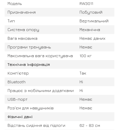
Модель
RW3011
Призначення
Побутовий
Тип
Вертикальний
Система опору
Механічна
Вага маховика
Немає даних
Програми тренувань
Немає
Максимальна вага користувача
100 кг
Технічна інформація
Комп'ютер
Так
Bluetooth
Ні
Працює з мобільними додатками
Ні
USB-порт
Немає
Роз'єм для навушників
Немає
Фізичні дані
Відстань сидіння від підлоги
62 - 83 см