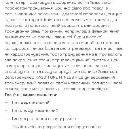
комп'ютер підраховує і відображає всі найважливіші
параметри тренування. Зручне сідло або педалі з
регульованими ременями - додаткові переваги цієї дуже
вдалої конструкції. Крім того, ця модель має тримач для
мобільного пристрою, який дозволить вам зробити
тренування більш приємним, наприклад, з фільмом, який
ви дивитеся на своєму планшеті. Окрім високої
функціональності, велосипед також приваблює цікавою
кольоровою гамою. Їзда на велотренажері - це не що інше,
як кардіотренування, тобто тренування на витривалість
для покращення стану серцево-судинної системи. Цей
вид тренувань рекомендується всім, незалежно від
способу життя та виду спорту, яким вони займаються.
Велотренажер RW3011 ONE FITNESS - це універсальний
тренажер, який завдяки своїм невеликим розмірам і вазі
знайде своє місце навіть у невеликому приміщенні.
Технічні характеристики:
Тип: вертикальний
Тип опору: механічний
Тип регулювання опору: ручне
Кількість рівнів регулювання опору: плавне