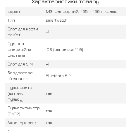
Характеристики товару
Екран
1,43" сенсорний, 465 × 466 пікселів
Тип
smartwatch
Слот для карти
ні
пам'яті
Сумісна
операційна
iOS (від версії 14.0)
система
Слот для SIM
ні
Бездротове
Bluetooth 5.2
з'єднання
Пульсометр
(датчик
так
пульсу)
Пульсоксиметр
так
(SpO2)
Акселерометр
так