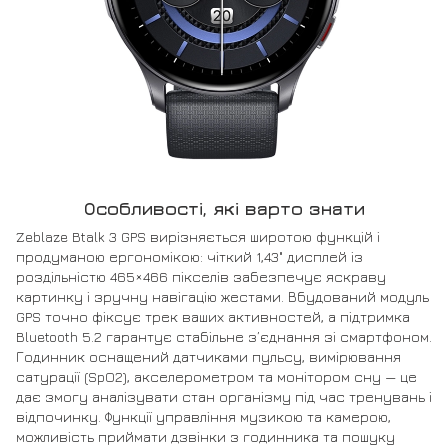
Особливості, які варто знати
Zeblaze Btalk 3 GPS вирізняється широтою функцій і
продуманою ергономікою: чіткий 1,43" дисплей із
роздільністю 465×466 пікселів забезпечує яскраву
картинку і зручну навігацію жестами. Вбудований модуль
GPS точно фіксує трек ваших активностей, а підтримка
Bluetooth 5.2 гарантує стабільне з’єднання зі смартфоном.
Годинник оснащений датчиками пульсу, вимірювання
сатурації (SpO2), акселерометром та монітором сну — це
дає змогу аналізувати стан організму під час тренувань і
відпочинку. Функції управління музикою та камерою,
можливість приймати дзвінки з годинника та пошуку