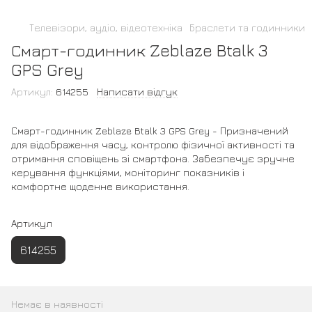
Телевізори, аудіо, відеотехніка
Браслети та годинники
Смарт-годинник Zeblaze Btalk 3
GPS Grey
Артикул:
614255
Написати відгук
Смарт-годинник Zeblaze Btalk 3 GPS Grey - Призначений
для відображення часу, контролю фізичної активності та
отримання сповіщень зі смартфона. Забезпечує зручне
керування функціями, моніторинг показників і
комфортне щоденне використання.
Артикул
614255
Немає в наявності