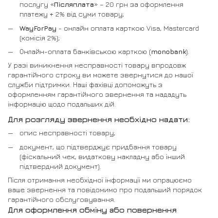
послугу «
Післяплата
» – 20 грн за оформлення
платежу + 2% від суми товару;
WayForPay
- онлайн оплата карткою Visa, Mastercard
(комісія 2%);
Онлайн-оплата банківською карткою (
monobank
).
У разі виникнення несправності товару впродовж
гарантійного строку ви можете звернутися до нашої
служби підтримки. Наші фахівці допоможуть з
оформленням гарантійного звернення та нададуть
інформацію щодо подальших дій.
Для розгляду звернення необхідно надати:
опис несправності товару;
документ, що підтверджує придбання товару
(фіскальний чек, видаткову накладну або інший
підтвердний документ).
Після отримання необхідної інформації ми опрацюємо
ваше звернення та повідомимо про подальший порядок
гарантійного обслуговування.
Для оформлення обміну або повернення