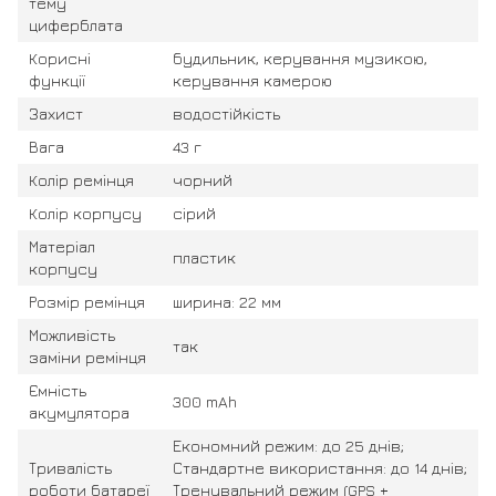
тему
циферблата
Корисні
будильник, керування музикою,
функції
керування камерою
Захист
водостійкість
Вага
43 г
Колір ремінця
чорний
Колір корпусу
сірий
Матеріал
пластик
корпусу
Розмір ремінця
ширина: 22 мм
Можливість
так
заміни ремінця
Ємність
300 mAh
акумулятора
Економний режим: до 25 днів;
Тривалість
Стандартне використання: до 14 днів;
роботи батареї
Тренувальний режим (GPS +