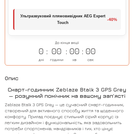
Ультразвуковий плямовивідник AEG Expert
-40%
Touch
До кінця акції
0
00
00
00
дні
години
хв
сек
Опис
Смарт-годинник Zeblaze Btalk 3 GPS Grey
— розумний помічник на вашому зап’ясті
Zeblaze Btalk 3 GPS Grey — це сучасний смарт-годинник,
створений для активного способу життя та щоденного
комфорту. Прилад поєднує стильний сірий корпус із
легким дизайном і функціональність, яка задовольнить
потреби спортсменів, мандрівників і тих, хто цінує