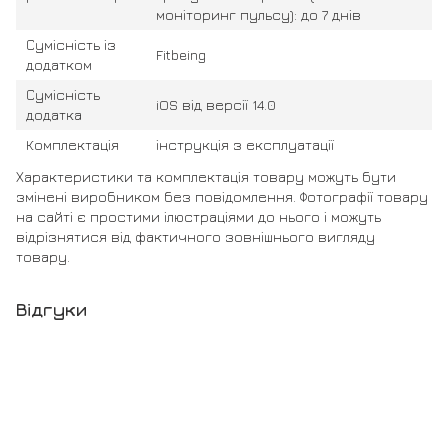
моніторинг пульсу): до 7 днів
Сумісність із
Fitbeing
додатком
Сумісність
iOS від версії 14.0
додатка
Комплектація
інструкція з експлуатації
Характеристики та комплектація товару можуть бути
змінені виробником без повідомлення. Фотографії товару
на сайті є простими ілюстраціями до нього і можуть
відрізнятися від фактичного зовнішнього вигляду
товару.
Відгуки