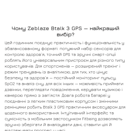
Чому Zeblaze Btalk 3 GPS — найкращий
вибір?
Цей годинник поєднує практичність і функціональність у
збалансованому форматі: потужний набір сенсорів для
контролю здоров’я, точний GPS та зручні смарт-опції
роблять його універсальним пристроєм для різного типу
користувачів. Для спортсменів — розширений трекінг і
режим тренувань із аналітикою; для тих, хто цінує
безпеку та здоров’я — постійний моніторинг пульсу,
SpO2 та аналіз сну; для всіх інших — можливість приймати
дзвінки, переглядати повідомлення, керувати музикою і
камерою прямо з зап’ястя. Довга робота батареї у
поєднанні з легким пластиковим корпусом і змінними
ремінцями робить Btalk 3 GPS практичним аксесуаром для
щоденного використання. Інтуїтивний інтерфейс та
сумісність з мобільним застосунком Fitbeing дозволяють
зручно зберігати й аналізувати дані, ставити цілі й
відстежувати прогрес у часі.