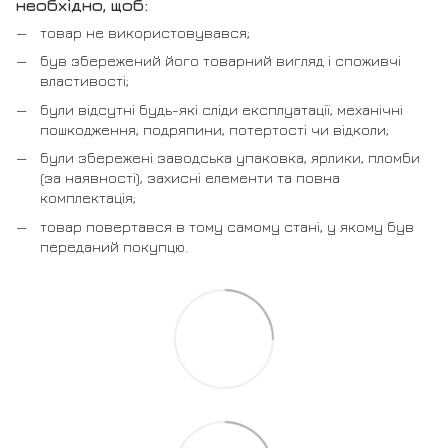
необхідно, щоб:
товар не використовувався;
був збережений його товарний вигляд і споживчі
властивості;
були відсутні будь-які сліди експлуатації, механічні
пошкодження, подряпини, потертості чи відколи;
були збережені заводська упаковка, ярлики, пломби
(за наявності), захисні елементи та повна
комплектація;
товар повертався в тому самому стані, у якому був
переданий покупцю.