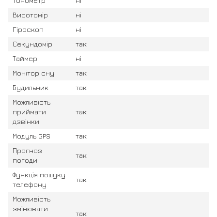
Тонометр
ні
Висотомір
ні
Гіроскоп
ні
Секундомір
так
Таймер
ні
Монітор сну
так
Будильник
так
Можливість
приймати
так
дзвінки
Модуль GPS
так
Прогноз
так
погоди
Функція пошуку
так
телефону
Можливість
змінювати
так