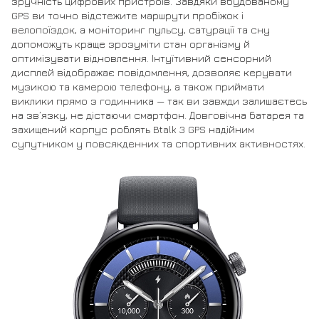
зручність цифрових пристроїв. Завдяки вбудованому
GPS ви точно відстежите маршрути пробіжок і
велопоїздок, а моніторинг пульсу, сатурації та сну
допоможуть краще зрозуміти стан організму й
оптимізувати відновлення. Інтуїтивний сенсорний
дисплей відображає повідомлення, дозволяє керувати
музикою та камерою телефону, а також приймати
виклики прямо з годинника — так ви завжди залишаєтесь
на зв’язку, не дістаючи смартфон. Довговічна батарея та
захищений корпус роблять Btalk 3 GPS надійним
супутником у повсякденних та спортивних активностях.