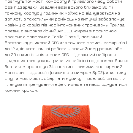
прагнуть точності, комфорту й тривалого часу роботи
без підзарядки. Завдяки вазі всього близько 36 г і
тонкому корпусу годинник майже не відчувається на
зап’ясті, а текстильний ремінець на липучці забезпечує
надійну фіксацію під час інтенсивних тренувань. Прилад
поєднує високоякісний AMOLED‑екран з посиленою
захисною поверхнею Gorilla Glass 3, потужний
багатосупутниковий GPS для точного запису маршрутів і
до 12 днів автономної роботи у звичайному режимі або
до 20 годин із увімкненим GPS — ідеальний вибір для
щоденних тренувань, тривалих забігів і подорожей. Suunto
Run також пропонує 34 спортивні режими, розширений
моніторинг здоров’я (включно з виміром SpO2), аналітику
сну та можливість зберігати музику — все, щоб ви могли
планувати тренування ефективніше та насолоджуватися
кожним кроком.