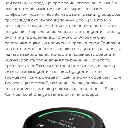
Цей годинник поєднує професійні спортивні функції з
елегантним мінімалістичним виглядом і високим
комфортом носіння. Suunto має давні традиції у розробці
приладів для активного відпочинку, тому Suunto Run
успадкував надійність і точність позиціонування. Його
потужний набір сенсорів дозволяє отримувати глибоку
аналітику тренувань: від точного GPS‑трекінгу до
показників пульсу й насичення крові киснем. Тривалий
час автономної роботи дозволяє не думати про зарядку
під час кількох днів активності, а можливість зберігати
музику робить тренування приємнішими. Крім того,
сумісність з мобільним застосунком Suunto дає змогу
детально аналізувати прогрес, будувати плани
тренувань і синхронізувати дані з іншими сервісами. Для
тих, хто шукає легкий, надійний і функціональний
спортивний годинник у яскравому виконанні — Suunto
Run Frost Coral Orange стане відмінним вибором.