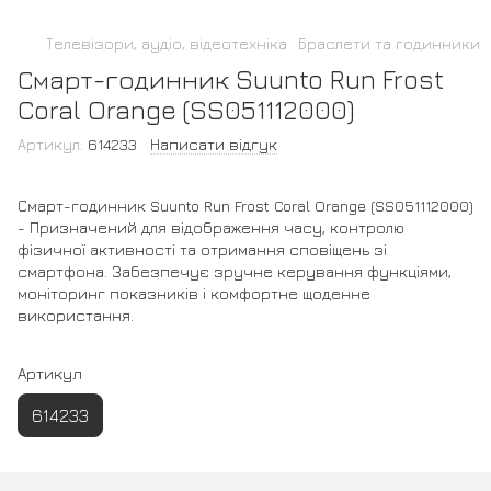
Телевізори, аудіо, відеотехніка
Браслети та годинники
Смарт-годинник Suunto Run Frost
Coral Orange (SS051112000)
Артикул:
614233
Написати відгук
Смарт-годинник Suunto Run Frost Coral Orange (SS051112000)
- Призначений для відображення часу, контролю
фізичної активності та отримання сповіщень зі
смартфона. Забезпечує зручне керування функціями,
моніторинг показників і комфортне щоденне
використання.
Артикул
614233