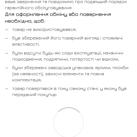
ваше звернення та повідомимо про подальший порядок
гарантійного обслуговування.
Для оформлення обміну або повернення
необхідно, щоб:
товар не використовувався;
був збережений його товарний вигляд і споживчі
властивості;
були відсутні будь-які сліди експлуатації, механічні
пошкодження, подряпини, потертості чи відколи;
були збережені заводська упаковка, ярлики, пломби
(за наявності), захисні елементи та повна
комплектація;
товар повертався в тому самому стані, у якому був
переданий покупцю.