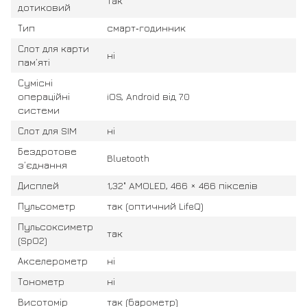
так
дотиковий
Тип
смарт‑годинник
Слот для карти
ні
пам’яті
Сумісні
операційні
iOS, Android від 7.0
системи
Слот для SIM
ні
Бездротове
Bluetooth
з’єднання
Дисплей
1,32" AMOLED, 466 × 466 пікселів
Пульсометр
так (оптичний LifeQ)
Пульсоксиметр
так
(SpO2)
Акселерометр
ні
Тонометр
ні
Висотомір
так (барометр)