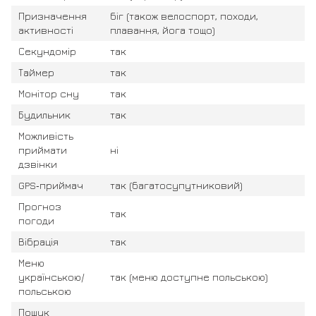
Призначення
біг (також велоспорт, походи,
активності
плавання, йога тощо)
Секундомір
так
Таймер
так
Монітор сну
так
Будильник
так
Можливість
приймати
ні
дзвінки
GPS‑приймач
так (багатосупутниковий)
Прогноз
так
погоди
Вібрація
так
Меню
українською/
так (меню доступне польською)
польською
Пошук