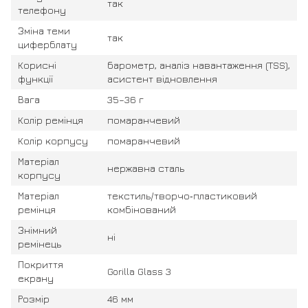
так
телефону
Зміна теми
так
циферблату
Корисні
барометр, аналіз навантаження (TSS),
функції
асистент відновлення
Вага
35–36 г
Колір ремінця
помаранчевий
Колір корпусу
помаранчевий
Матеріал
нержавна сталь
корпусу
Матеріал
текстиль/творчо‑пластиковий
ремінця
комбінований
Знімний
ні
ремінець
Покриття
Gorilla Glass 3
екрану
Розмір
46 мм