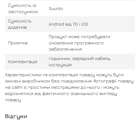
Сумісність із
Suunto
застосунком
Сумісність
Android від 7.0 і iOS
додатків
Продукт може потребувати
Примітка
оновлення програмного
забезпечення
годинник, зарядний кабель,
Комплектація
інструкція
Характеристики та комплектація товару можуть бути
змінені виробником без повідомлення. Фотографії товару
на сайті є простими ілюстраціями до нього і можуть
відрізнятися від фактичного зовнішнього вигляду
товару.
Відгуки