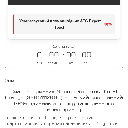
Ультразвуковий плямовивідник AEG Expert
-40%
Touch
До кінця акції
0
00
00
00
дні
години
хв
сек
Опис
Смарт-годинник Suunto Run Frost Coral
Orange (SS051112000) — легкий спортивний
GPS‑годинник для бігу та щоденного
моніторингу
Suunto Run Frost Coral Orange — ультралегкий
смарт‑годинник, створений насамперед для бігунів, які