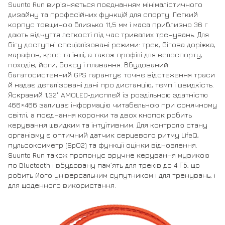
Suunto Run вирізняється поєднанням мінімалістичного
дизайну та професійних функцій для спорту. Легкий
корпус товщиною близько 11,5 мм і маса приблизно 36 г
дають відчуття легкості під час тривалих тренувань. Для
бігу доступні спеціалізовані режими: трек, бігова доріжка,
марафон, крос та інші, а також профілі для велоспорту,
походів, йоги, боксу і плавання. Вбудований
багатосистемний GPS гарантує точне відстеження траси
й надає деталізовані дані про дистанцію, темп і швидкість.
Яскравий 1,32" AMOLED‑дисплей із роздільною здатністю
466×466 залишає інформацію читабельною при сонячному
світлі, а поєднання коронки та двох кнопок робить
керування швидким та інтуїтивним. Для контролю стану
організму є оптичний датчик серцевого ритму LifeQ,
пульсоксиметр (SpO2) та функції оцінки відновлення.
Suunto Run також пропонує зручне керування музикою
по Bluetooth і вбудовану пам’ять для треків до 4 ГБ, що
робить його універсальним супутником і для тренувань, і
для щоденного використання.