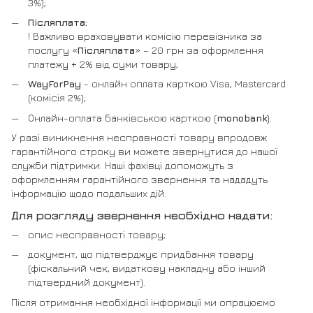
3%);
Післяплата:
! Важливо враховувати комісію перевізника за
послугу «
Післяплата
» – 20 грн за оформлення
платежу + 2% від суми товару;
WayForPay
- онлайн оплата карткою Visa, Mastercard
(комісія 2%);
Онлайн-оплата банківською карткою (
monobank
).
У разі виникнення несправності товару впродовж
гарантійного строку ви можете звернутися до нашої
служби підтримки. Наші фахівці допоможуть з
оформленням гарантійного звернення та нададуть
інформацію щодо подальших дій.
Для розгляду звернення необхідно надати:
опис несправності товару;
документ, що підтверджує придбання товару
(фіскальний чек, видаткову накладну або інший
підтвердний документ).
Після отримання необхідної інформації ми опрацюємо