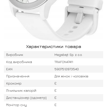
Характеристики товара
Виробник
Megabajt Sp. z o.o.
Код виробника
TRAFON47411
EAN
5907512873540
Призначення
Для жінок і чоловіків
Крокомір
Є
Лічильник калорій
Є
Дистанціонер (одометр)
Є
Монітор сну
Є