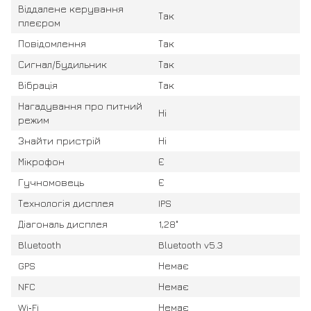
Віддалене керування
Так
плеєром
Повідомлення
Так
Сигнал/Будильник
Так
Вібрація
Так
Нагадування про питний
Ні
режим
Знайти пристрій
Ні
Мікрофон
Є
Гучномовець
Є
Технологія дисплея
IPS
Діагональ дисплея
1,28"
Bluetooth
Bluetooth v5.3
GPS
Немає
NFC
Немає
Wi‑Fi
Немає