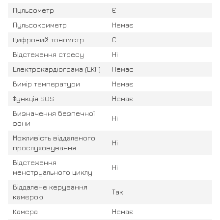
Пульсометр
Є
Пульсоксиметр
Немає
Цифровий тонометр
Є
Відстеження стресу
Ні
Електрокардіограма (ЕКГ)
Немає
Вимір температури
Немає
Функція SOS
Немає
Визначення безпечної
Ні
зони
Можливість віддаленого
Ні
прослуховування
Відстеження
Ні
менструального циклу
Віддалене керування
Так
камерою
Камера
Немає