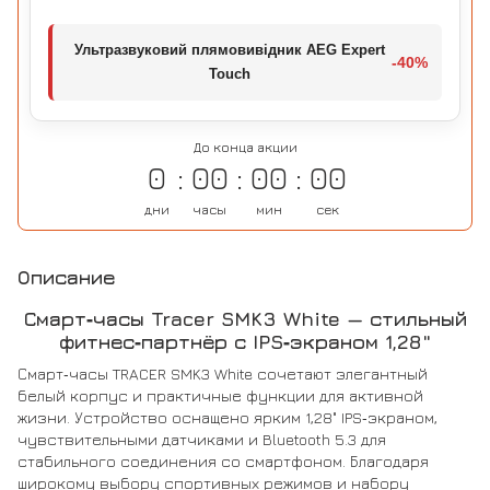
Ультразвуковий плямовивідник AEG Expert
-40%
Touch
До конца акции
0
00
00
00
дни
часы
мин
сек
Описание
Смарт‑часы Tracer SMK3 White — стильный
фитнес‑партнёр с IPS‑экраном 1,28"
Смарт‑часы TRACER SMK3 White сочетают элегантный
белый корпус и практичные функции для активной
жизни. Устройство оснащено ярким 1,28" IPS‑экраном,
чувствительными датчиками и Bluetooth 5.3 для
стабильного соединения со смартфоном. Благодаря
широкому выбору спортивных режимов и набору