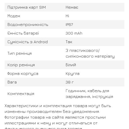
Підтримка карт SIM
Немає
Модем
Ні
Водонепроникність
IP67
Ємність батареї
300 mAh
Сумісність з Android
Так
З пластикового/
Тип ремінця
силіконового матеріалу
Колір ремінця
Білий
Форма корпуса
Кругла
Вага
38 г
Годинник, кабель для
Комплектація
заряджання, інструкція
Характеристики и комплектация товара могут быть
изменены производителем без уведомления.
Фотографии товара на сайте являются простыми
иллюстрациями к нему и могут отличаться от
фактического внешнего вида товара.