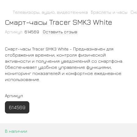
Телевизоры, аудио, видеотехника
Браслеты и часы
См
Смарт-часы Tracer SMK3 White
Артикул:
614569
Оставить отзыв
Смарт-часы Tracer SMK3 White - Предназначен для
отображения времени, контроля физической
активности и получения уведомлений со смартфона.
Обеспечивает удобное управление функциями,
мониторинг показателей и комфортное ежедневное
использование.
Артикул
614569
В наличии