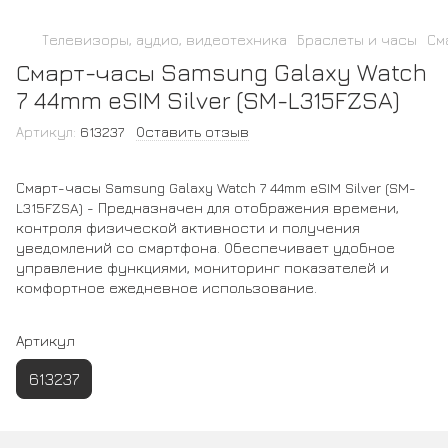
Телевизоры, аудио, видеотехника
Браслеты и часы
См
Смарт-часы Samsung Galaxy Watch
7 44mm eSIM Silver (SM-L315FZSA)
Артикул:
613237
Оставить отзыв
Смарт-часы Samsung Galaxy Watch 7 44mm eSIM Silver (SM-
L315FZSA) - Предназначен для отображения времени,
контроля физической активности и получения
уведомлений со смартфона. Обеспечивает удобное
управление функциями, мониторинг показателей и
комфортное ежедневное использование.
Артикул
613237