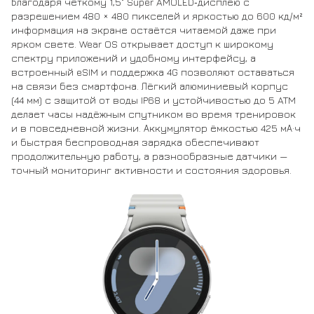
Благодаря чёткому 1,5" Super AMOLED‑дисплею с
разрешением 480 × 480 пикселей и яркостью до 600 кд/м²
информация на экране остаётся читаемой даже при
ярком свете. Wear OS открывает доступ к широкому
спектру приложений и удобному интерфейсу, а
встроенный eSIM и поддержка 4G позволяют оставаться
на связи без смартфона. Лёгкий алюминиевый корпус
(44 мм) с защитой от воды IP68 и устойчивостью до 5 ATM
делает часы надёжным спутником во время тренировок
и в повседневной жизни. Аккумулятор ёмкостью 425 мА·ч
и быстрая беспроводная зарядка обеспечивают
продолжительную работу, а разнообразные датчики —
точный мониторинг активности и состояния здоровья.