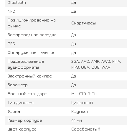
Bluetooth
Да
NFC
Да
Позиционирование на
Смарт‑часы
рынке
Беспроводная зарядка
Да
GPS
Да
Обнаружение падения
Да
Поддерживаемые
3GA, AAC, AMR, AWB, M4A,
аудиоформаты
MP3, OGA, OGG, WAV
Электронный компас
Да
Барометр
Да
Военный стандарт
MIL‑STD‑810H
Тип дисплея
Цифровой
Форма
Круглая
Размер корпуса
44 мм
Цвет корпуса
Серебристый