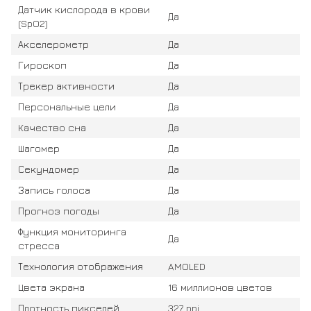
Датчик кислорода в крови
Да
(SpO2)
Акселерометр
Да
Гироскоп
Да
Трекер активности
Да
Персональные цели
Да
Качество сна
Да
Шагомер
Да
Секундомер
Да
Запись голоса
Да
Прогноз погоды
Да
Функция мониторинга
Да
стресса
Технология отображения
AMOLED
Цвета экрана
16 миллионов цветов
Плотность пикселей
327 ppi