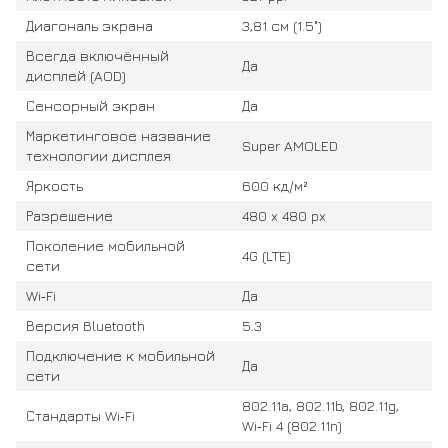
Диагональ экрана
3,81 см (1.5")
Всегда включённый
Да
дисплей (AOD)
Сенсорный экран
Да
Маркетинговое название
Super AMOLED
технологии дисплея
Яркость
600 кд/м²
Разрешение
480 x 480 px
Поколение мобильной
4G (LTE)
сети
Wi‑Fi
Да
Версия Bluetooth
5.3
Подключение к мобильной
Да
сети
802.11a, 802.11b, 802.11g,
Стандарты Wi‑Fi
Wi‑Fi 4 (802.11n)