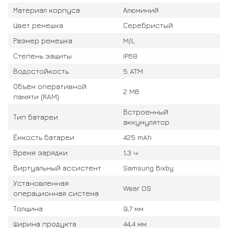
Материал корпуса
Алюминий
Цвет ремешка
Серебристый
Размер ремешка
M/L
Степень защиты
IP68
Водостойкость
5 ATM
Объём оперативной
2 MB
памяти (RAM)
Встроенный
Тип батареи
аккумулятор
Ёмкость батареи
425 mAh
Время зарядки
1,3 ч
Виртуальный ассистент
Samsung Bixby
Установленная
Wear OS
операционная система
Толщина
9,7 мм
Ширина продукта
44,4 мм