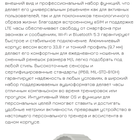
внешний вид и профессиональный набор функций, что
делает его универсальным решением как для активных
пользователей, так и для поклонников технологичного
образа жизни. Благодаря встроенному eSIM и поддержке
LTE часы обеспечивают свободу от смартфона при
звонках и сообщениях; Wi‑Fi и Bluetooth 5.3 гарантируют
быстрое и стабильное подключение. Алюминиевый
корпус весом всего 33,8 г и тонкий профиль (9,7 мм)
делают его комфортным для ежедневного ношения, а
сменный ремешок размера M/L легко подобрать под
любой стиль. Высокоточные сенсоры и
сертифицированные стандарты (IP68, MIL‑STD‑810H)
гарантируют надёжность в любых условиях, а широкий
набор поддерживаемых аудиоформатов делает часы
отличным компаньоном во время тренировок или
прогулок. Интуитивный Wear OS и функции для
персональных целей помогают ставить и достигать
удобные метрики активности, превращая устройство в
настоящего персонального тренера и ассистента в
одном корпусе.