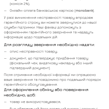
(комісія 2%);
Онлайн-оплата банківською карткою (
monobank
).
У разі виникнення несправності товару впродовж
гарантійного строку ви можете звернутися до нашої
служби підтримки. Наші фахівці допоможуть з
оформленням гарантійного звернення та нададуть
інформацію щодо подальших дій.
Для розгляду звернення необхідно надати:
опис несправності товару;
документ, що підтверджує придбання товару
(фіскальний чек, видаткову накладну або інший
підтвердний документ).
Після отримання необхідної інформації ми опрацюємо
ваше звернення та повідомимо про подальший порядок
гарантійного обслуговування.
Для оформлення обміну або повернення
необхідно, щоб:
товар не використовувався;
був збережений його товарний вигляд і споживчі