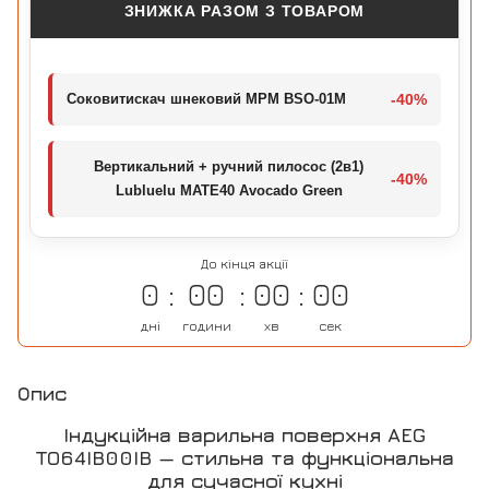
ЗНИЖКА РАЗОМ З ТОВАРОМ
Соковитискач шнековий MPM BSO-01M
-40%
Вертикальний + ручний пилосос (2в1)
-40%
Lubluelu MATE40 Avocado Green
До кінця акції
0
00
00
00
дні
години
хв
сек
Опис
Індукційна варильна поверхня AEG
TO64IB00IB — стильна та функціональна
для сучасної кухні