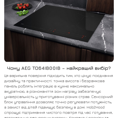
Чому AEG TO64IB00IB – найкращий вибір?
Ця варильна поверхня підходить тим, хто цінує поєднання
дизайну та практичності: тонка висота і безрамкова
панель роблять інтеграцію в кухню максимально
акуратною, а різноманіття зон нагріву забезпечує
універсальність у приготуванні різних страв. Сенсорний
блок управління дозволяє точно регулювати потужність,
а захист від дітей підвищує безпеку в домі. Hob2Hood
спрощує підтримання чистого повітря під час готування,
автоматично регулюючи витяжку. Компактні розміри та