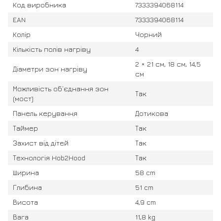
Код виробника
7333394068114
EAN
7333394068114
Колір
Чорний
Кількість полів нагріву
4
2 × 21 см, 18 см, 14,5
Діаметри зон нагріву
см
Можливість об’єднання зон
Так
(мост)
Панель керування
Дотикова
Таймер
Так
Захист від дітей
Так
Технологія Hob2Hood
Так
Ширина
58 cm
Глибина
51 cm
Висота
4,9 cm
Вага
11,8 kg