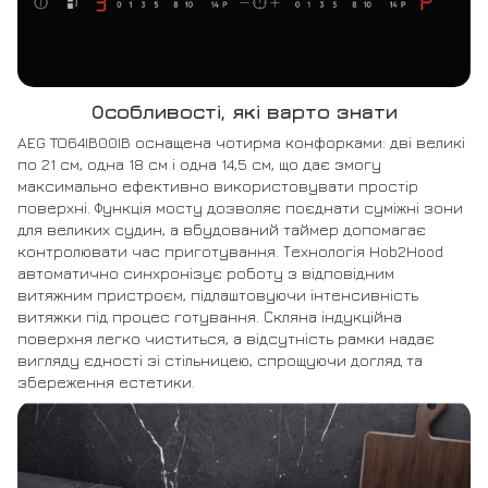
Особливості, які варто знати
AEG TO64IB00IB оснащена чотирма конфорками: дві великі
по 21 см, одна 18 см і одна 14,5 см, що дає змогу
максимально ефективно використовувати простір
поверхні. Функція мосту дозволяє поєднати суміжні зони
для великих судин, а вбудований таймер допомагає
контролювати час приготування. Технологія Hob2Hood
автоматично синхронізує роботу з відповідним
витяжним пристроєм, підлаштовуючи інтенсивність
витяжки під процес готування. Скляна індукційна
поверхня легко чиститься, а відсутність рамки надає
вигляду єдності зі стільницею, спрощуючи догляд та
збереження естетики.