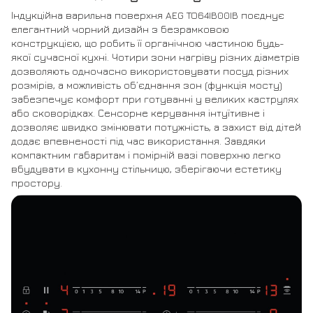
Індукційна варильна поверхня AEG TO64IB00IB поєднує
елегантний чорний дизайн з безрамковою
конструкцією, що робить її органічною частиною будь-
якої сучасної кухні. Чотири зони нагріву різних діаметрів
дозволяють одночасно використовувати посуд різних
розмірів, а можливість об’єднання зон (функція мосту)
забезпечує комфорт при готуванні у великих каструлях
або сковорідках. Сенсорне керування інтуїтивне і
дозволяє швидко змінювати потужність, а захист від дітей
додає впевненості під час використання. Завдяки
компактним габаритам і помірній вазі поверхню легко
вбудувати в кухонну стільницю, зберігаючи естетику
простору.