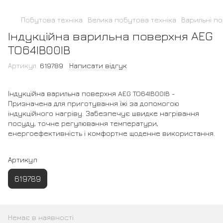
Побутова техніка
Велика побутова техніка
Варильні по
Індукційна варильна поверхня AEG
TO64IB00IB
Артикул:
619789
Написати відгук
Індукційна варильна поверхня AEG TO64IB00IB -
Призначена для приготування їжі за допомогою
індукційного нагріву. Забезпечує швидке нагрівання
посуду, точне регулювання температури,
енергоефективність і комфортне щоденне використання.
Артикул
619789
Немає в наявності