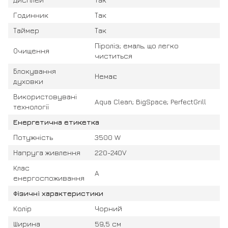
Годинник
Так
Таймер
Так
Піроліз; емаль, що легко
Очищення
чиститься
Блокування
Немає
духовки
Використовувані
Aqua Clean; BigSpace; PerfectGrill
технології
Енергетична етикетка
Потужність
3500 W
Напруга живлення
220-240V
Клас
A
енергоспоживання
Фізичні характеристики
Колір
Чорний
Ширина
59,5 см