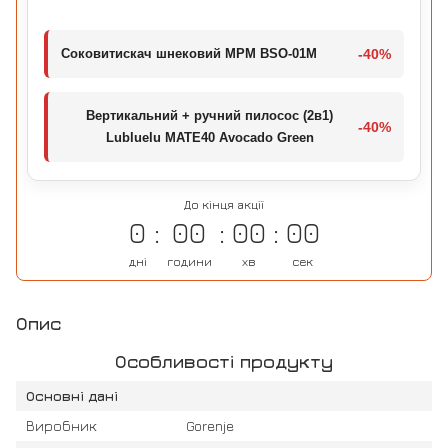
Соковитискач шнековий MPM BSO-01M
-40%
Вертикальний + ручний пилосос (2в1)
-40%
Lubluelu MATE40 Avocado Green
До кінця акції
0
00
00
00
дні
години
хв
сек
Опис
Особливості продукту
Основні дані
Виробник
Gorenje