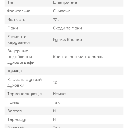
Тип
Електрична
Фронтальна
Сучасна
Місткість
77 l
Гірки
Сходи та гірки
Елементи
Ручки; Кнопки
керування
Внутрішнє
оздоблення
Кришталево чиста емаль
духової шафи
Функції
Кількість функцій
12
духовки
Термоциркуляція
Немає
Гриль
Так
Вертел
Ні
Термощуп
Ні
Дисплей
Так