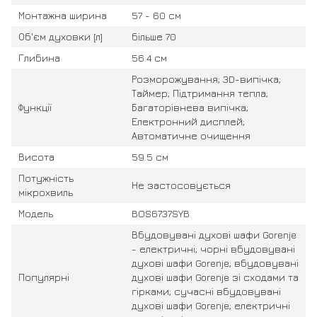
Монтажна ширина
57 - 60 см
Об'єм духовки [л]
більше 70
Глибина
56.4 см
Розморожування; 3D-випічка;
Таймер; Підтримання тепла;
Функції
Багаторівнева випічка;
Електронний дисплей;
Автоматичне очищення
Висота
59.5 см
Потужність
Не застосовується
мікрохвиль
Модель
BOS6737SYB
Вбудовувані духові шафи Gorenje
- електричні; чорні вбудовувані
духові шафи Gorenje; вбудовувані
Популярні
духові шафи Gorenje зі сходами та
гірками; сучасні вбудовувані
духові шафи Gorenje; електричні