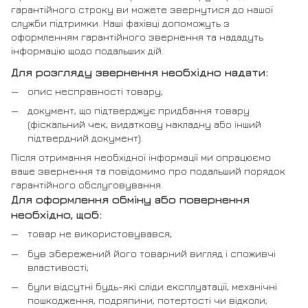
гарантійного строку ви можете звернутися до нашої
служби підтримки. Наші фахівці допоможуть з
оформленням гарантійного звернення та нададуть
інформацію щодо подальших дій.
Для розгляду звернення необхідно надати:
опис несправності товару;
документ, що підтверджує придбання товару
(фіскальний чек, видаткову накладну або інший
підтвердний документ).
Після отримання необхідної інформації ми опрацюємо
ваше звернення та повідомимо про подальший порядок
гарантійного обслуговування.
Для оформлення обміну або повернення
необхідно, щоб:
товар не використовувався;
був збережений його товарний вигляд і споживчі
властивості;
були відсутні будь-які сліди експлуатації, механічні
пошкодження, подряпини, потертості чи відколи;