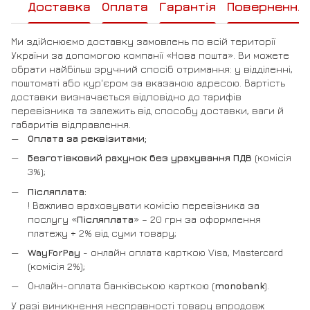
Доставка
Оплата
Гарантія
Повернення
Ми здійснюємо доставку замовлень по всій території
України за допомогою компанії «Нова пошта». Ви можете
обрати найбільш зручний спосіб отримання: у відділенні,
поштоматі або кур'єром за вказаною адресою. Вартість
доставки визначається відповідно до тарифів
перевізника та залежить від способу доставки, ваги й
габаритів відправлення.
Оплата за реквізитами;
Безготівковий рахунок без урахування ПДВ
(комісія
3%);
Післяплата:
! Важливо враховувати комісію перевізника за
послугу «
Післяплата
» – 20 грн за оформлення
платежу + 2% від суми товару;
WayForPay
- онлайн оплата карткою Visa, Mastercard
(комісія 2%);
Онлайн-оплата банківською карткою (
monobank
).
У разі виникнення несправності товару впродовж