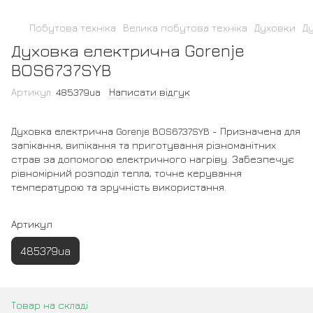
Побутова техніка
Велика побутова техніка
Духовки
Ду
Духовка електрична Gorenje
BOS6737SYB
Артикул:
485379ua
Написати відгук
Духовка електрична Gorenje BOS6737SYB - Призначена для
запікання, випікання та приготування різноманітних
страв за допомогою електричного нагріву. Забезпечує
рівномірний розподіл тепла, точне керування
температурою та зручність використання.
Артикул
485379ua
Товар на складі