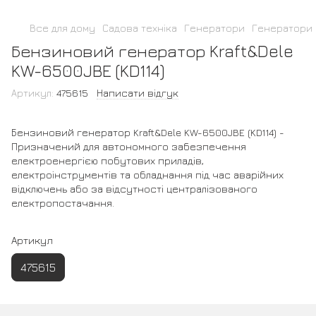
Все для дому
Садова техніка
Генератори
Генератори K
Бензиновий генератор Kraft&Dele
KW-6500JBE (KD114)
Артикул:
475615
Написати відгук
Бензиновий генератор Kraft&Dele KW-6500JBE (KD114) -
Призначений для автономного забезпечення
електроенергією побутових приладів,
електроінструментів та обладнання під час аварійних
відключень або за відсутності централізованого
електропостачання.
Артикул
475615