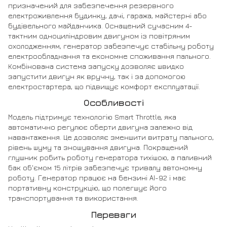
призначений для забезпечення резервного
електроживлення будинку, дачі, гаража, майстерні або
будівельного майданчика. Оснащений сучасним 4-
тактним одноциліндровим двигуном із повітряним
охолодженням, генератор забезпечує стабільну роботу
електрообладнання та економне споживання пального.
Комбінована система запуску дозволяє швидко
запустити двигун як вручну, так і за допомогою
електростартера, що підвищує комфорт експлуатації.
Особливості
Модель підтримує технологію Smart Throttle, яка
автоматично регулює оберти двигуна залежно від
навантаження. Це дозволяє зменшити витрату пального,
рівень шуму та зношування двигуна. Покращений
глушник робить роботу генератора тихішою, а паливний
бак об'ємом 15 літрів забезпечує тривалу автономну
роботу. Генератор працює на бензині АІ-92 і має
портативну конструкцію, що полегшує його
транспортування та використання.
Переваги