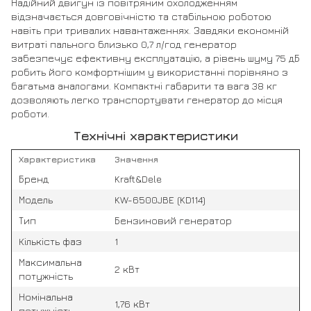
Надійний двигун із повітряним охолодженням
відзначається довговічністю та стабільною роботою
навіть при тривалих навантаженнях. Завдяки економній
витраті пального близько 0,7 л/год генератор
забезпечує ефективну експлуатацію, а рівень шуму 75 дБ
робить його комфортнішим у використанні порівняно з
багатьма аналогами. Компактні габарити та вага 38 кг
дозволяють легко транспортувати генератор до місця
роботи.
Технічні характеристики
Характеристика
Значення
Бренд
Kraft&Dele
Модель
KW-6500JBE (KD114)
Тип
Бензиновий генератор
Кількість фаз
1
Максимальна
2 кВт
потужність
Номінальна
1,76 кВт
потужність