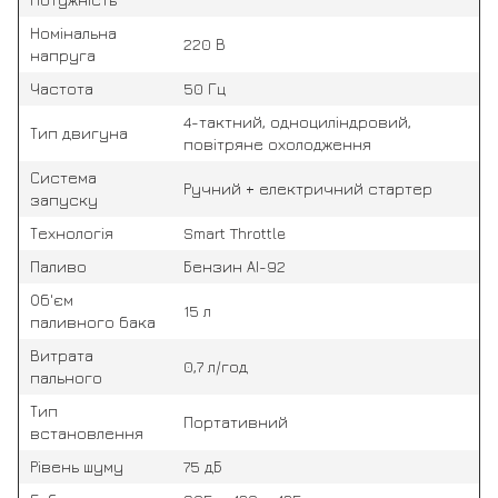
Номінальна
220 В
напруга
Частота
50 Гц
4-тактний, одноциліндровий,
Тип двигуна
повітряне охолодження
Система
Ручний + електричний стартер
запуску
Технологія
Smart Throttle
Паливо
Бензин АІ-92
Об'єм
15 л
паливного бака
Витрата
0,7 л/год
пального
Тип
Портативний
встановлення
Рівень шуму
75 дБ